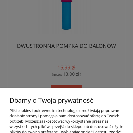
DWUSTRONNA POMPKA DO BALONÓW
15,99 zł
13,00 zł
(netto:
)
do koszyka
Dbamy o Twoją prywatność
Pliki cookies i pokrewne im technologie umożliwiają poprawne
Pomoc
działanie strony i pomagają nam dostosować ofertę do Twoich
potrzeb. Możesz zaakceptować wykorzystanie przez nas
wszystkich tych plików i przejść do sklepu lub dostosować użycie
Dostawa
plików do swoich preferencji, wybierając opcję "Dostosuj zgody".