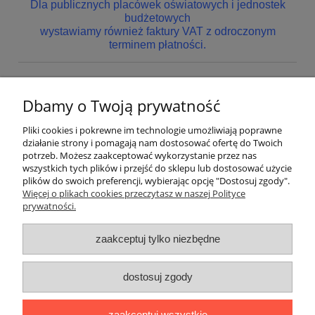
Dla publicznych placówek oświatowych i jednostek
budżetowych
wystawiamy również faktury VAT z odroczonym
terminem płatności.
Dbamy o Twoją prywatność
Nie znaleziono produktów spełniających podane kryteria.
Pliki cookies i pokrewne im technologie umożliwiają poprawne
Pomoc
działanie strony i pomagają nam dostosować ofertę do Twoich
potrzeb. Możesz zaakceptować wykorzystanie przez nas
wszystkich tych plików i przejść do sklepu lub dostosować użycie
Dostawa
plików do swoich preferencji, wybierając opcję "Dostosuj zgody".
Więcej o plikach cookies przeczytasz w naszej Polityce
prywatności.
Moje konto
zaakceptuj tylko niezbędne
Gwarancja i zwroty
dostosuj zgody
O firmie
zaakceptuj wszystkie