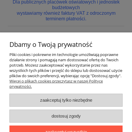
Dla publicznych placówek oświatowych i jednostek
budżetowych
wystawiamy również faktury VAT z odroczonym
terminem płatności.
Dbamy o Twoją prywatność
Nie znaleziono produktów spełniających podane kryteria.
Pliki cookies i pokrewne im technologie umożliwiają poprawne
Pomoc
działanie strony i pomagają nam dostosować ofertę do Twoich
potrzeb. Możesz zaakceptować wykorzystanie przez nas
wszystkich tych plików i przejść do sklepu lub dostosować użycie
Dostawa
plików do swoich preferencji, wybierając opcję "Dostosuj zgody".
Więcej o plikach cookies przeczytasz w naszej Polityce
prywatności.
Moje konto
zaakceptuj tylko niezbędne
Gwarancja i zwroty
dostosuj zgody
O firmie
zaakceptuj wszystkie