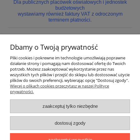
Dla publicznych placówek oświatowych i jednostek
budżetowych
wystawiamy również faktury VAT z odroczonym
terminem płatności.
Dbamy o Twoją prywatność
Nie znaleziono produktów spełniających podane kryteria.
Pliki cookies i pokrewne im technologie umożliwiają poprawne
Pomoc
działanie strony i pomagają nam dostosować ofertę do Twoich
potrzeb. Możesz zaakceptować wykorzystanie przez nas
wszystkich tych plików i przejść do sklepu lub dostosować użycie
Dostawa
plików do swoich preferencji, wybierając opcję "Dostosuj zgody".
Więcej o plikach cookies przeczytasz w naszej Polityce
prywatności.
Moje konto
zaakceptuj tylko niezbędne
Gwarancja i zwroty
dostosuj zgody
O firmie
zaakceptuj wszystkie