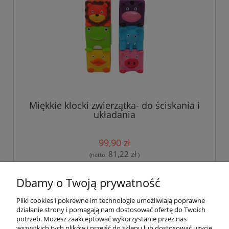
Miękkie klocki zwierzątka- do ściskania i
układania
99,90 zł
81,22 zł
(netto:
)
Dbamy o Twoją prywatność
Pliki cookies i pokrewne im technologie umożliwiają poprawne
Pomoc
działanie strony i pomagają nam dostosować ofertę do Twoich
potrzeb. Możesz zaakceptować wykorzystanie przez nas
wszystkich tych plików i przejść do sklepu lub dostosować użycie