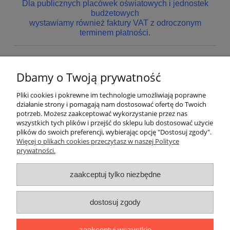
Dla publicznych placówek oświatowych i jednostek
budżetowych
wystawiamy również faktury VAT z odroczonym
terminem płatności.
Dbamy o Twoją prywatność
Nie znaleziono produktów spełniających podane kryteria.
Pliki cookies i pokrewne im technologie umożliwiają poprawne
Pomoc
działanie strony i pomagają nam dostosować ofertę do Twoich
potrzeb. Możesz zaakceptować wykorzystanie przez nas
wszystkich tych plików i przejść do sklepu lub dostosować użycie
Dostawa
plików do swoich preferencji, wybierając opcję "Dostosuj zgody".
Więcej o plikach cookies przeczytasz w naszej Polityce
prywatności.
Moje konto
zaakceptuj tylko niezbędne
Gwarancja i zwroty
dostosuj zgody
O firmie
zaakceptuj wszystkie