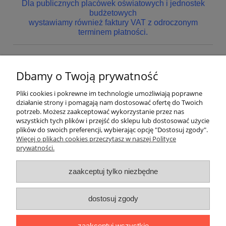
Dla publicznych placówek oświatowych i jednostek
budżetowych
wystawiamy również faktury VAT z odroczonym
terminem płatności.
Dbamy o Twoją prywatność
Nie znaleziono produktów spełniających podane kryteria.
Pliki cookies i pokrewne im technologie umożliwiają poprawne
Pomoc
działanie strony i pomagają nam dostosować ofertę do Twoich
potrzeb. Możesz zaakceptować wykorzystanie przez nas
wszystkich tych plików i przejść do sklepu lub dostosować użycie
Dostawa
plików do swoich preferencji, wybierając opcję "Dostosuj zgody".
Więcej o plikach cookies przeczytasz w naszej Polityce
prywatności.
Moje konto
zaakceptuj tylko niezbędne
Gwarancja i zwroty
dostosuj zgody
O firmie
zaakceptuj wszystkie