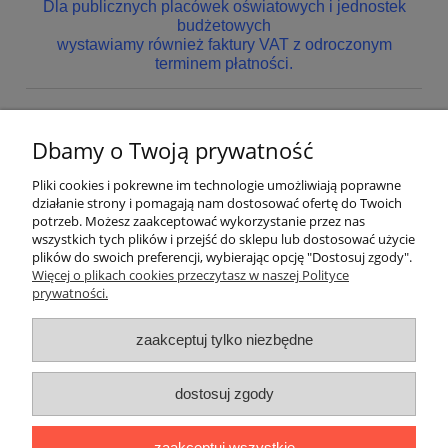
Dla publicznych placówek oświatowych i jednostek
budżetowych
wystawiamy również faktury VAT z odroczonym
terminem płatności.
Dbamy o Twoją prywatność
Nie znaleziono produktów spełniających podane kryteria.
Pliki cookies i pokrewne im technologie umożliwiają poprawne
Pomoc
działanie strony i pomagają nam dostosować ofertę do Twoich
potrzeb. Możesz zaakceptować wykorzystanie przez nas
wszystkich tych plików i przejść do sklepu lub dostosować użycie
Dostawa
plików do swoich preferencji, wybierając opcję "Dostosuj zgody".
Więcej o plikach cookies przeczytasz w naszej Polityce
prywatności.
Moje konto
zaakceptuj tylko niezbędne
Gwarancja i zwroty
dostosuj zgody
O firmie
zaakceptuj wszystkie