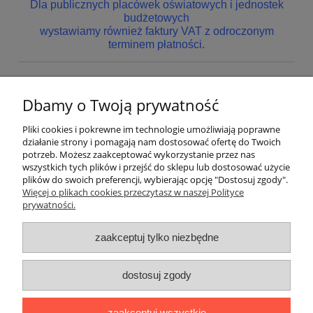
Dla publicznych placówek oświatowych i jednostek
budżetowych
wystawiamy również faktury VAT z odroczonym
terminem płatności.
Dbamy o Twoją prywatność
Nie znaleziono produktów spełniających podane kryteria.
Pliki cookies i pokrewne im technologie umożliwiają poprawne
Pomoc
działanie strony i pomagają nam dostosować ofertę do Twoich
potrzeb. Możesz zaakceptować wykorzystanie przez nas
wszystkich tych plików i przejść do sklepu lub dostosować użycie
Dostawa
plików do swoich preferencji, wybierając opcję "Dostosuj zgody".
Więcej o plikach cookies przeczytasz w naszej Polityce
prywatności.
Moje konto
zaakceptuj tylko niezbędne
Gwarancja i zwroty
dostosuj zgody
O firmie
zaakceptuj wszystkie