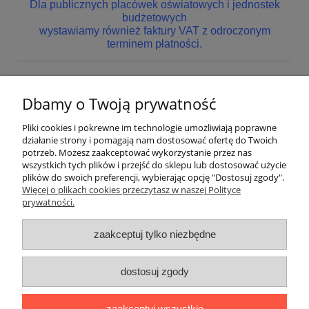
Dla publicznych placówek oświatowych i jednostek
budżetowych
wystawiamy również faktury VAT z odroczonym
terminem płatności.
Dbamy o Twoją prywatność
Nie znaleziono produktów spełniających podane kryteria.
Pliki cookies i pokrewne im technologie umożliwiają poprawne
Pomoc
działanie strony i pomagają nam dostosować ofertę do Twoich
potrzeb. Możesz zaakceptować wykorzystanie przez nas
wszystkich tych plików i przejść do sklepu lub dostosować użycie
Dostawa
plików do swoich preferencji, wybierając opcję "Dostosuj zgody".
Więcej o plikach cookies przeczytasz w naszej Polityce
prywatności.
Moje konto
zaakceptuj tylko niezbędne
Gwarancja i zwroty
dostosuj zgody
O firmie
zaakceptuj wszystkie