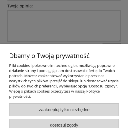
Twoja opinia:
wyślij
Dbamy o Twoją prywatność
Pliki cookies i pokrewne im technologie umożliwiają poprawne
Pomoc
działanie strony i pomagają nam dostosować ofertę do Twoich
potrzeb. Możesz zaakceptować wykorzystanie przez nas
wszystkich tych plików i przejść do sklepu lub dostosować użycie
Dostawa
plików do swoich preferencji, wybierając opcję "Dostosuj zgody".
Więcej o plikach cookies przeczytasz w naszej Polityce
prywatności.
Moje konto
zaakceptuj tylko niezbędne
Gwarancja i zwroty
dostosuj zgody
O firmie