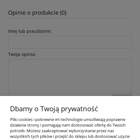
Opinie o produkcie (0)
Imię lub pseudonim:
Twoja opinia:
wyślij
Dbamy o Twoją prywatność
Pliki cookies i pokrewne im technologie umożliwiają poprawne
Pomoc
działanie strony i pomagają nam dostosować ofertę do Twoich
potrzeb. Możesz zaakceptować wykorzystanie przez nas
wszystkich tych plików i przejść do sklepu lub dostosować użycie
Dostawa