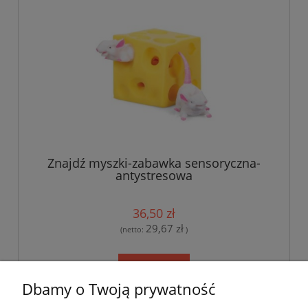
Znajdź myszki-zabawka sensoryczna-
antystresowa
36,50 zł
29,67 zł
(netto:
)
do koszyka
Dbamy o Twoją prywatność