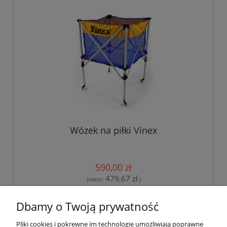
Wózek na piłki Vinex
590,00 zł
479,67 zł
(netto:
)
Dbamy o Twoją prywatność
Pliki cookies i pokrewne im technologie umożliwiają poprawne