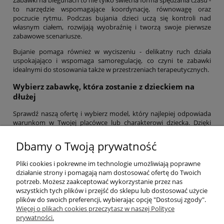
to narzędzie wspomagające koordynację, równowagę oraz
poczucie rytmu. Podczas bujania dzieci uczą się kontroli nad
własnym ciałem, rozwijają wyobraźnię i tworzą swoje pierwsze
zabawowe scenariusze.
Bujanie pomaga również w wyciszeniu - delikatny ruch działa
uspokajająco i wspomaga samoregulację, co czyni te zabawki
idealnymi do stosowania także w przestrzeniach terapeutycznych.
Wybierz zabawkę, która zostanie z dzieckiem na
dłużej
Sprawdź naszą ofertę i wybierz model, który najlepiej odpowiada
warunkom w Twojej placówce lub charakterowi dziecka. Dzięki
trwałości, bezpieczeństwu i estetyce nasze koniki na biegunach i
inne zabawki bujane to inwestycja w radość, rozwój i dobre
Dbamy o Twoją prywatność
samopoczucie najmłodszych.
Pliki cookies i pokrewne im technologie umożliwiają poprawne
Pomoc
działanie strony i pomagają nam dostosować ofertę do Twoich
potrzeb. Możesz zaakceptować wykorzystanie przez nas
wszystkich tych plików i przejść do sklepu lub dostosować użycie
Dostawa
plików do swoich preferencji, wybierając opcję "Dostosuj zgody".
Więcej o plikach cookies przeczytasz w naszej Polityce
prywatności.
Moje konto