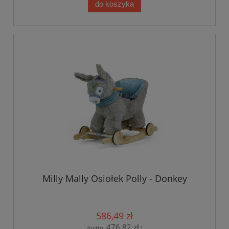
do koszyka
Milly Mally Osiołek Polly - Donkey
586,49 zł
476,82 zł
(netto:
)