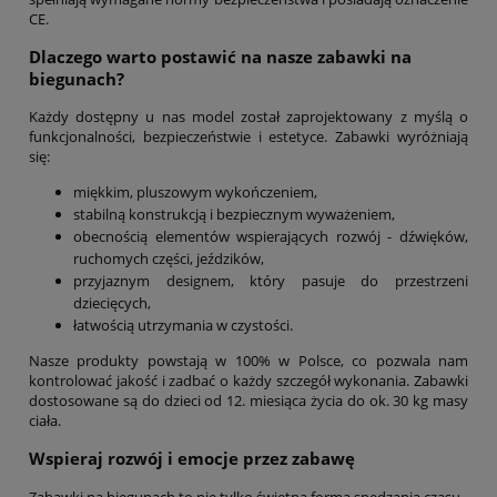
CE.
Dlaczego warto postawić na nasze zabawki na
biegunach?
Każdy dostępny u nas model został zaprojektowany z myślą o
funkcjonalności, bezpieczeństwie i estetyce. Zabawki wyróżniają
się:
miękkim, pluszowym wykończeniem,
stabilną konstrukcją i bezpiecznym wyważeniem,
obecnością elementów wspierających rozwój - dźwięków,
ruchomych części, jeździków,
przyjaznym designem, który pasuje do przestrzeni
dziecięcych,
łatwością utrzymania w czystości.
Nasze produkty powstają w 100% w Polsce, co pozwala nam
kontrolować jakość i zadbać o każdy szczegół wykonania. Zabawki
dostosowane są do dzieci od 12. miesiąca życia do ok. 30 kg masy
ciała.
Wspieraj rozwój i emocje przez zabawę
Zabawki na biegunach to nie tylko świetna forma spędzania czasu -