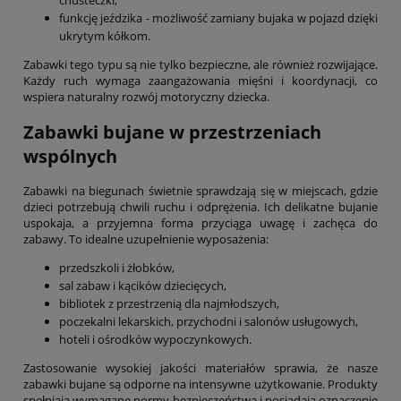
chusteczki,
funkcję jeździka - możliwość zamiany bujaka w pojazd dzięki
ukrytym kółkom.
Zabawki tego typu są nie tylko bezpieczne, ale również rozwijające.
Każdy ruch wymaga zaangażowania mięśni i koordynacji, co
wspiera naturalny rozwój motoryczny dziecka.
Zabawki bujane w przestrzeniach
wspólnych
Zabawki na biegunach świetnie sprawdzają się w miejscach, gdzie
dzieci potrzebują chwili ruchu i odprężenia. Ich delikatne bujanie
uspokaja, a przyjemna forma przyciąga uwagę i zachęca do
zabawy. To idealne uzupełnienie wyposażenia:
przedszkoli i żłobków,
sal zabaw i kącików dziecięcych,
bibliotek z przestrzenią dla najmłodszych,
poczekalni lekarskich, przychodni i salonów usługowych,
hoteli i ośrodków wypoczynkowych.
Zastosowanie wysokiej jakości materiałów sprawia, że nasze
zabawki bujane są odporne na intensywne użytkowanie. Produkty
spełniają wymagane normy bezpieczeństwa i posiadają oznaczenie