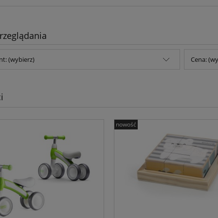
rzeglądania
t: (wybierz)
Cena: (wy
i
nowość