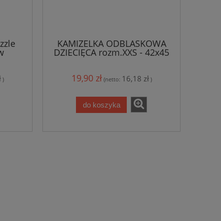
zzle
KAMIZELKA ODBLASKOWA
w
DZIECIĘCA rozm.XXS - 42x45
cm
19,90 zł
ł
16,18 zł
)
(netto:
)
do koszyka