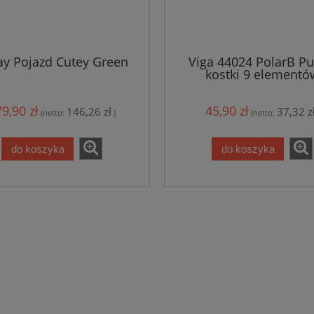
ay Pojazd Cutey Green
Viga 44024 PolarB Pu
kostki 9 elementó
9,90 zł
45,90 zł
146,26 zł
37,32 z
(netto:
)
(netto:
do koszyka
do koszyka