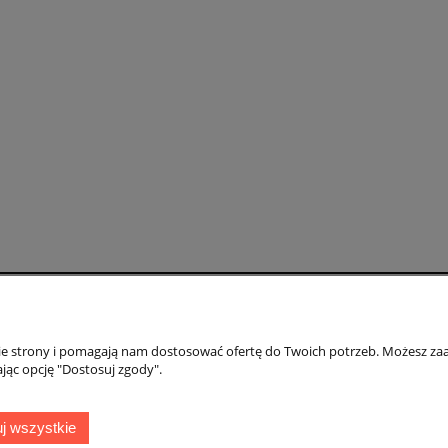
Moje konto
Gwarancja i zwr
nie strony i pomagają nam dostosować ofertę do Twoich potrzeb. Możesz zaa
Twoje zamówienia
Gwarancja
jąc opcję "Dostosuj zgody".
Ustawienia konta
Zwroty i reklamac
ień
Przechowalnia
j wszystkie