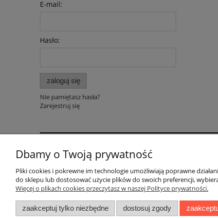
E-mail:
Hasło:
zaloguj się
Nie pamiętasz hasła?
Zarejestruj się
Dbamy o Twoją prywatność
Pomoc
Dostawa
Pliki cookies i pokrewne im technologie umożliwiają poprawne działa
Polityka prywatności
Faktury i paragony
do sklepu lub dostosować użycie plików do swoich preferencji, wybiera
Regulaminy
Koszty dostawy
Więcej o plikach cookies przeczytasz w naszej Polityce prywatności.
Czas realizacji zamów
zaakceptuj tylko niezbędne
dostosuj zgody
zaakceptu
Sposoby płatności