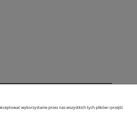
oty
O firmie
kceptować wykorzystanie przez nas wszystkich tych plików i przejść
Kontakt
je
Blog
Informacje o firmie