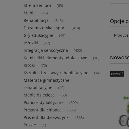
Strefa Seniora
(63)
Meble
(15)
Opcje p
Rehabilitacja
(345)
Duża motoryka i sport
(414)
Gry edukacyjne
Producen
(46)
Jeździki
(52)
Integracja sensoryczna
(422)
Nowośc
Kamizelki i elementy odblaskowe
(10)
Klocki
(70)
Kształtki i zestawy rehabilitacyjne
(145)
nowość
Materace gimnastyczne i
rehabilitacyjne
(40)
Meble dziecięce
(50)
Pomoce dydaktyczne
(309)
Prezent dla chłopca
(385)
Prezent dla dziewczynki
(368)
Puzzle
(1)