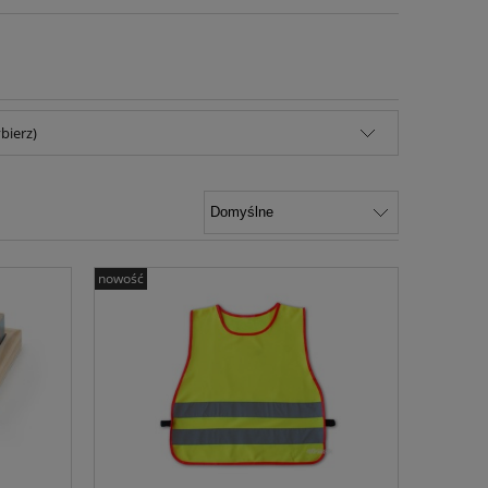
bierz)
nowość