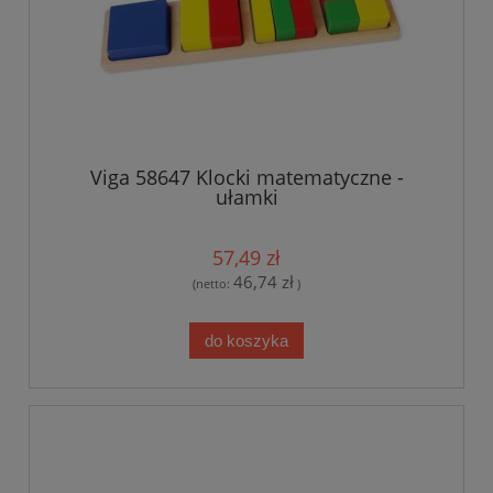
Viga 58647 Klocki matematyczne -
ułamki
57,49 zł
46,74 zł
(netto:
)
do koszyka