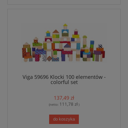
Viga 59696 Klocki 100 elementów -
colorful set
137,49 zł
111,78 zł
(netto:
)
do koszyka