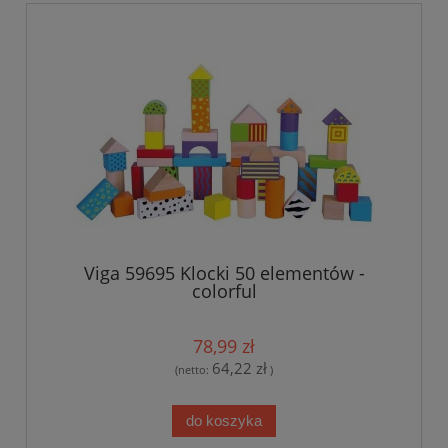
Viga 59695 Klocki 50 elementów -
colorful
78,99 zł
64,22 zł
(netto:
)
do koszyka