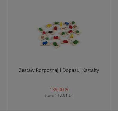
Zestaw Rozpoznaj i Dopasuj Kształty
139,00 zł
113,01 zł
(netto:
)