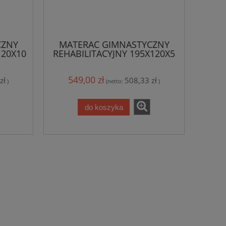
CZNY
MATERAC GIMNASTYCZNY
120X10
REHABILITACYJNY 195X120X5
CM
549,00 zł
zł
508,33 zł
)
(netto:
)
do koszyka