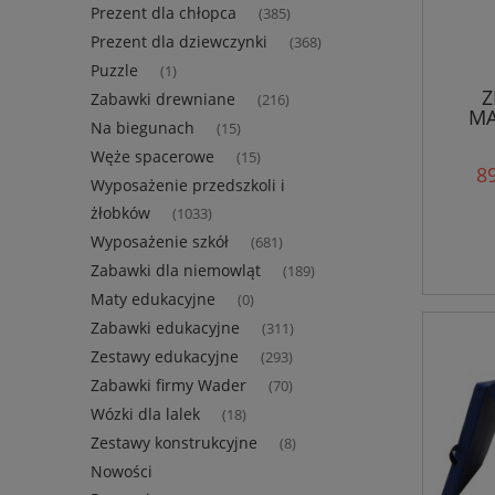
Prezent dla chłopca
(385)
Prezent dla dziewczynki
(368)
Puzzle
(1)
Z
Zabawki drewniane
(216)
MA
Na biegunach
(15)
Węże spacerowe
(15)
89
Wyposażenie przedszkoli i
żłobków
(1033)
Wyposażenie szkół
(681)
Zabawki dla niemowląt
(189)
Maty edukacyjne
(0)
Zabawki edukacyjne
(311)
Zestawy edukacyjne
(293)
Zabawki firmy Wader
(70)
Wózki dla lalek
(18)
Zestawy konstrukcyjne
(8)
Nowości