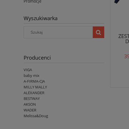
Promocje
Wyszukiwarka
ZES
D
39
Producenci
VIGA
baby mix
A-FIRMA-CJA
MILLY MALLY
ALEXANDER
BESTWAY
AKSON
WADER
Melissa&Doug