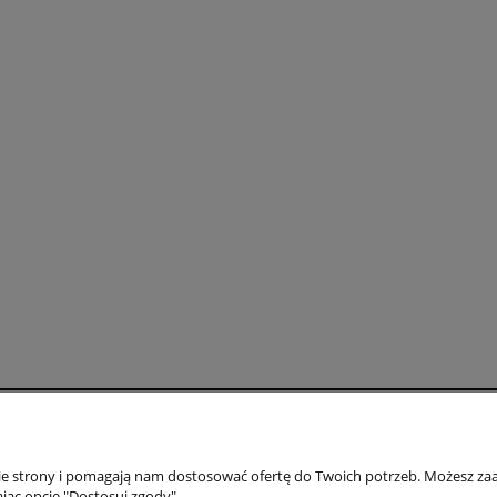
Moje konto
Gwarancja i zwr
nie strony i pomagają nam dostosować ofertę do Twoich potrzeb. Możesz zaa
Twoje zamówienia
Gwarancja
jąc opcję "Dostosuj zgody".