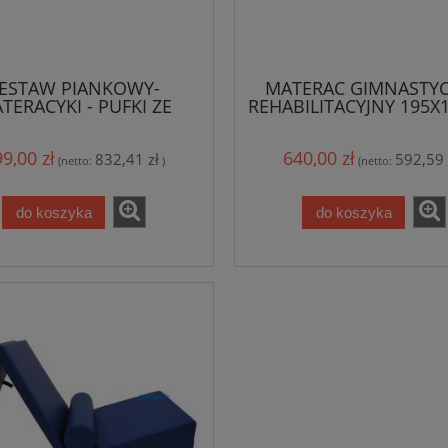
ESTAW PIANKOWY-
MATERAC GIMNASTY
TERACYKI - PUFKI ZE
REHABILITACYJNY 195X
STOJAKIEM
CM
9,00 zł
640,00 zł
832,41 zł
592,59 
(netto:
)
(netto:
do koszyka
do koszyka