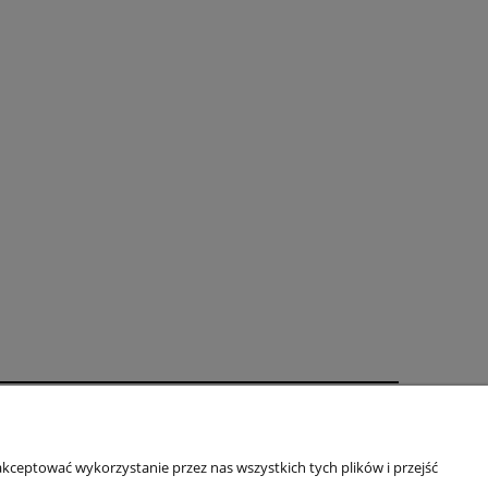
oty
O firmie
kceptować wykorzystanie przez nas wszystkich tych plików i przejść
Kontakt