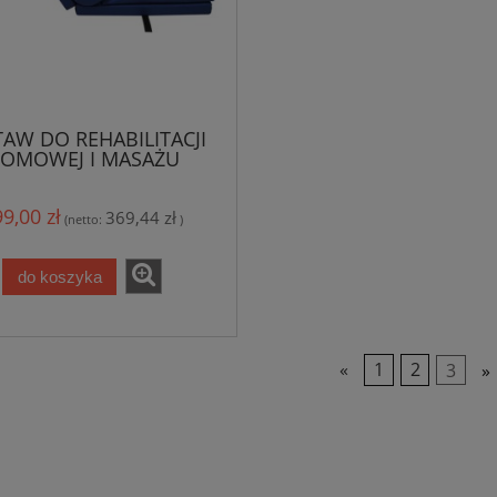
TAW DO REHABILITACJI
OMOWEJ I MASAŻU
9,00 zł
369,44 zł
(netto:
)
do koszyka
«
1
2
3
»