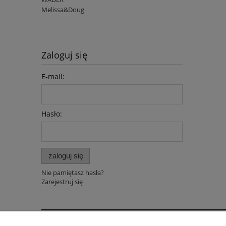
Melissa&Doug
Zaloguj się
E-mail:
Hasło:
zaloguj się
Nie pamiętasz hasła?
Zarejestruj się