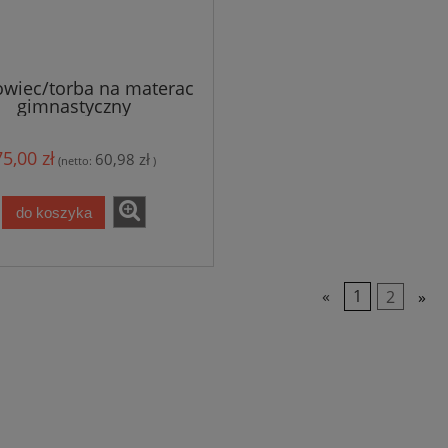
owiec/torba na materac
gimnastyczny
75,00 zł
60,98 zł
(netto:
)
do koszyka
«
1
2
»