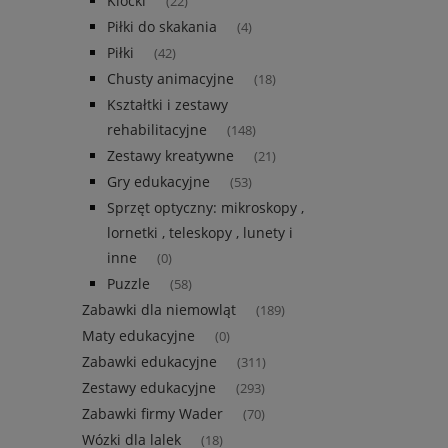
Klocki
(22)
Piłki do skakania
(4)
Piłki
(42)
Chusty animacyjne
(18)
Kształtki i zestawy
rehabilitacyjne
(148)
Zestawy kreatywne
(21)
Gry edukacyjne
(53)
Sprzęt optyczny: mikroskopy ,
lornetki , teleskopy , lunety i
inne
(0)
Puzzle
(58)
Zabawki dla niemowląt
(189)
Maty edukacyjne
(0)
Zabawki edukacyjne
(311)
Zestawy edukacyjne
(293)
Zabawki firmy Wader
(70)
Wózki dla lalek
(18)