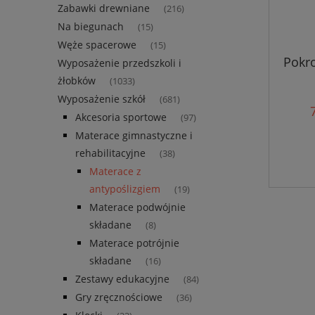
Zabawki drewniane
(216)
Na biegunach
(15)
Węże spacerowe
(15)
Pokr
Wyposażenie przedszkoli i
żłobków
(1033)
Wyposażenie szkół
(681)
Akcesoria sportowe
(97)
Materace gimnastyczne i
rehabilitacyjne
(38)
Materace z
antypoślizgiem
(19)
Materace podwójnie
składane
(8)
Materace potrójnie
składane
(16)
Zestawy edukacyjne
(84)
Gry zręcznościowe
(36)