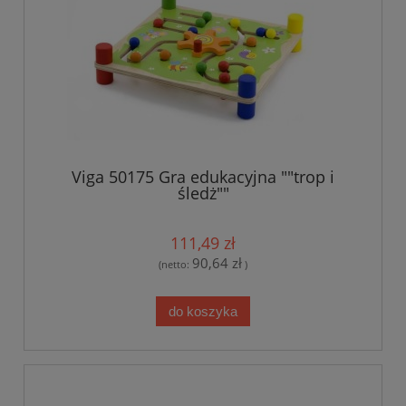
Viga 50175 Gra edukacyjna ""trop i
śledż""
111,49 zł
90,64 zł
(netto:
)
do koszyka