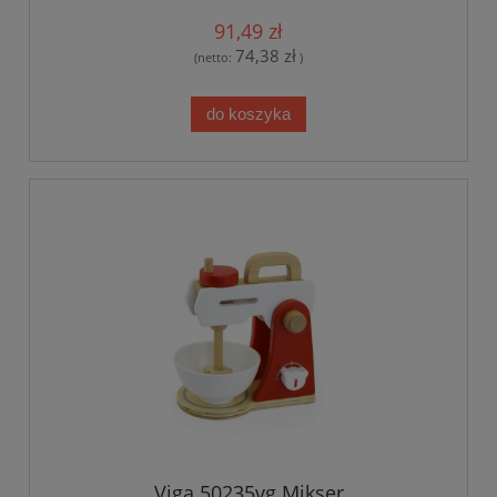
91,49 zł
74,38 zł
(netto:
)
do koszyka
Viga 50235vg Mikser