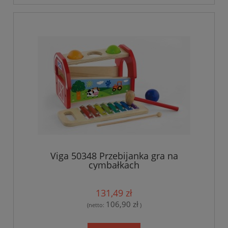
Viga 50348 Przebijanka gra na
cymbałkach
131,49 zł
106,90 zł
(netto:
)