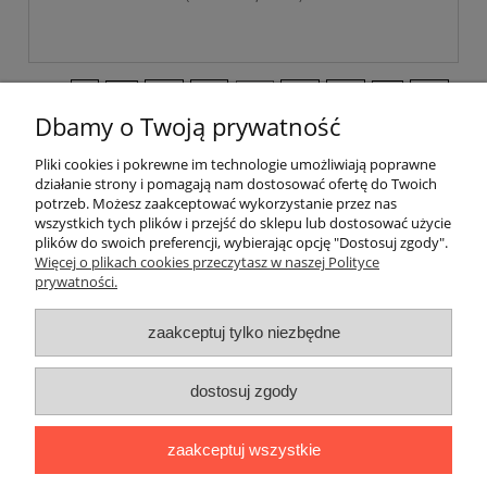
«
1
...
11
12
13
14
15
...
18
»
Dbamy o Twoją prywatność
Pliki cookies i pokrewne im technologie umożliwiają poprawne
Pomoc
działanie strony i pomagają nam dostosować ofertę do Twoich
potrzeb. Możesz zaakceptować wykorzystanie przez nas
wszystkich tych plików i przejść do sklepu lub dostosować użycie
Dostawa
plików do swoich preferencji, wybierając opcję "Dostosuj zgody".
Więcej o plikach cookies przeczytasz w naszej Polityce
prywatności.
Moje konto
zaakceptuj tylko niezbędne
Gwarancja i zwroty
dostosuj zgody
O firmie
zaakceptuj wszystkie
BOBONIERKA
|
ul. Sienkiewicza 11 F
|
59-850 Świeradów
Zdrój
|
TELEFON:
608 087 097
|
MAIL: