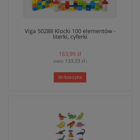
Viga 50288 Klocki 100 elementów -
literki, cyferki
163,99 zł
133,33 zł
(netto:
)
do koszyka