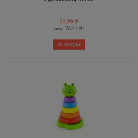
93,99 zł
76,41 zł
(netto:
)
do koszyka