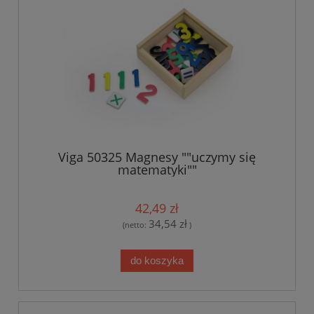
Viga 50325 Magnesy ""uczymy się
matematyki""
42,49 zł
34,54 zł
(netto:
)
do koszyka