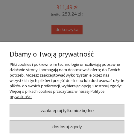
311,49 zł
253,24 zł
(netto:
)
do koszyka
«
1
...
7
8
9
10
11
...
21
»
Dbamy o Twoją prywatność
Pliki cookies i pokrewne im technologie umożliwiają poprawne
Pomoc
działanie strony i pomagają nam dostosować ofertę do Twoich
potrzeb. Możesz zaakceptować wykorzystanie przez nas
wszystkich tych plików i przejść do sklepu lub dostosować użycie
Dostawa
plików do swoich preferencji, wybierając opcję "Dostosuj zgody".
Więcej o plikach cookies przeczytasz w naszej Polityce
prywatności.
Moje konto
zaakceptuj tylko niezbędne
Gwarancja i zwroty
dostosuj zgody
O firmie