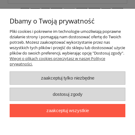
«
1
...
9
10
11
12
13
...
20
»
Dbamy o Twoją prywatność
Pliki cookies i pokrewne im technologie umożliwiają poprawne
Pomoc
działanie strony i pomagają nam dostosować ofertę do Twoich
potrzeb. Możesz zaakceptować wykorzystanie przez nas
wszystkich tych plików i przejść do sklepu lub dostosować użycie
Dostawa
plików do swoich preferencji, wybierając opcję "Dostosuj zgody".
Więcej o plikach cookies przeczytasz w naszej Polityce
prywatności.
Moje konto
zaakceptuj tylko niezbędne
Gwarancja i zwroty
dostosuj zgody
O firmie
zaakceptuj wszystkie
BOBONIERKA
|
ul. Sienkiewicza 11 F
|
59-850 Świeradów
Zdrój
|
TELEFON:
608 087 097
|
MAIL:
ifh.afirmacja@gmail.com
|
NIP:
616 104 99 31
|
REGON:
020738090