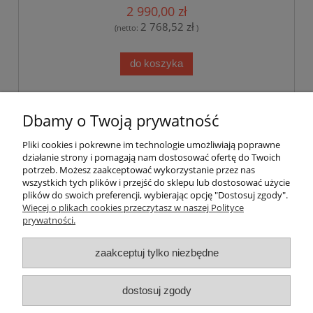
2 990,00 zł
2 768,52 zł
(netto:
)
do koszyka
«
1
...
16
17
18
19
20
»
Dbamy o Twoją prywatność
Pliki cookies i pokrewne im technologie umożliwiają poprawne
Pomoc
działanie strony i pomagają nam dostosować ofertę do Twoich
potrzeb. Możesz zaakceptować wykorzystanie przez nas
wszystkich tych plików i przejść do sklepu lub dostosować użycie
Dostawa
plików do swoich preferencji, wybierając opcję "Dostosuj zgody".
Więcej o plikach cookies przeczytasz w naszej Polityce
prywatności.
Moje konto
zaakceptuj tylko niezbędne
Gwarancja i zwroty
dostosuj zgody
O firmie