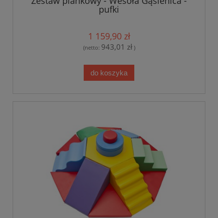
Zestaw piankowy - Wesoła Gąsienica -
pufki
1 159,90 zł
943,01 zł
(netto:
)
do koszyka