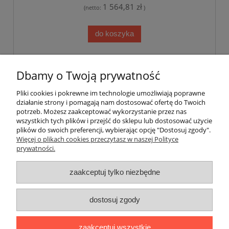
1 564,81 zł
(netto:
)
do koszyka
«
1
...
7
8
9
10
11
12
»
Dbamy o Twoją prywatność
Pliki cookies i pokrewne im technologie umożliwiają poprawne
Pomoc
działanie strony i pomagają nam dostosować ofertę do Twoich
potrzeb. Możesz zaakceptować wykorzystanie przez nas
wszystkich tych plików i przejść do sklepu lub dostosować użycie
Dostawa
plików do swoich preferencji, wybierając opcję "Dostosuj zgody".
Więcej o plikach cookies przeczytasz w naszej Polityce
prywatności.
Moje konto
zaakceptuj tylko niezbędne
Gwarancja i zwroty
dostosuj zgody
O firmie
zaakceptuj wszystkie