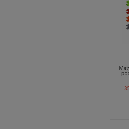
Mat
po
35