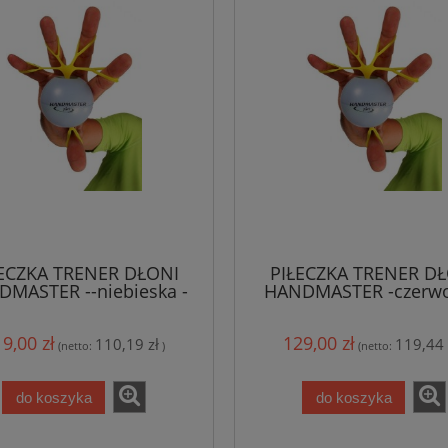
ECZKA TRENER DŁONI
PIŁECZKA TRENER D
MASTER --niebieska -
HANDMASTER -czerwo
miękka
średnia
9,00 zł
129,00 zł
110,19 zł
119,44 
(netto:
)
(netto:
do koszyka
do koszyka