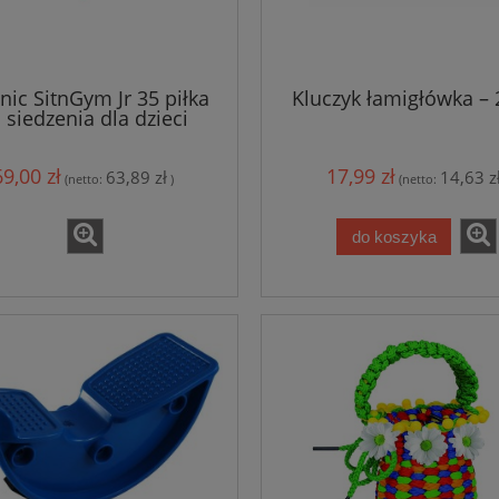
ic SitnGym Jr 35 piłka
Kluczyk łamigłówka – 2
 siedzenia dla dzieci
69,00 zł
17,99 zł
63,89 zł
14,63 z
(netto:
)
(netto:
do koszyka