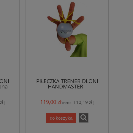
ŁONI
PIŁECZKA TRENER DŁONI
na -
HANDMASTER--
pomarańczowa - mocna
119,00 zł
zł
110,19 zł
)
(netto:
)
do koszyka