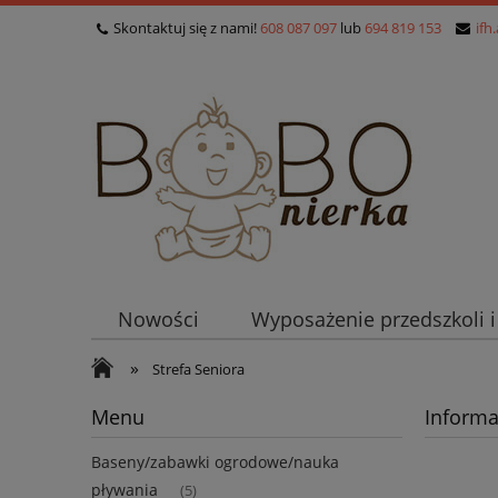
Skontaktuj się z nami!
608 087 097
lub
694 819 153
ifh
Nowości
Wyposażenie przedszkoli 
»
Strefa Seniora
Menu
Informa
Baseny/zabawki ogrodowe/nauka
pływania
(5)