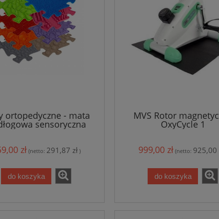
y ortopedyczne - mata
MVS Rotor magnetyc
dłogowa sensoryczna
OxyCycle 1
zestaw 8 sztuk
9,00 zł
999,00 zł
291,87 zł
925,00 
(netto:
)
(netto:
do koszyka
do koszyka