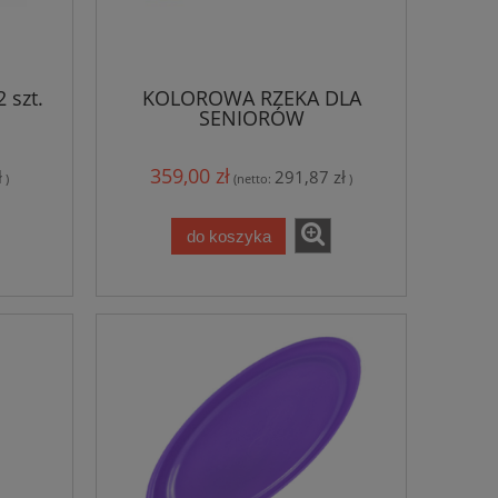
 szt.
KOLOROWA RZEKA DLA
SENIORÓW
359,00 zł
ł
291,87 zł
)
(netto:
)
do koszyka