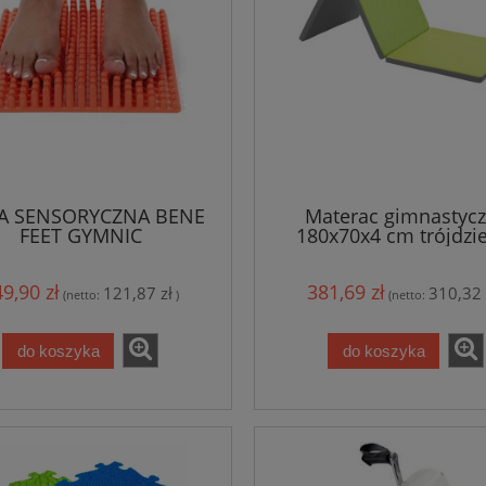
A SENSORYCZNA BENE
Materac gimnastyc
FEET GYMNIC
180x70x4 cm trójdzi
odcienie zieloneg
9,90 zł
381,69 zł
121,87 zł
310,32 
(netto:
)
(netto:
do koszyka
do koszyka