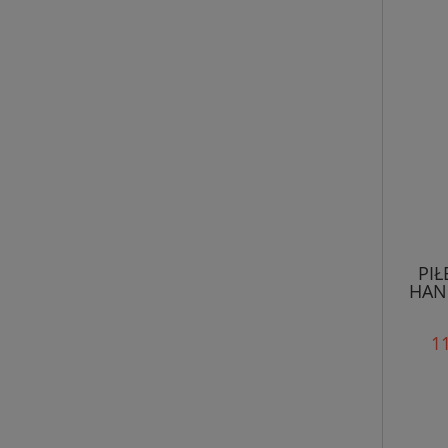
PIŁ
HAND
11