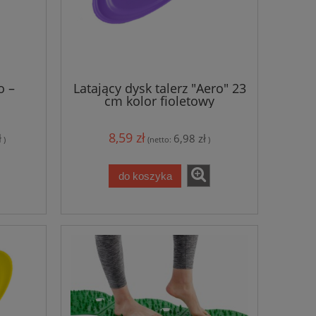
o –
Latający dysk talerz "Aero" 23
cm kolor fioletowy
8,59 zł
ł
6,98 zł
)
(netto:
)
do koszyka