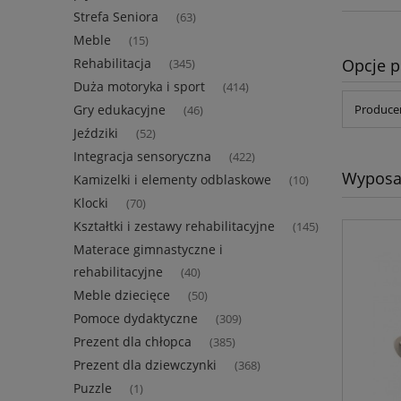
Strefa Seniora
(63)
Meble
(15)
Opcje p
Rehabilitacja
(345)
Duża motoryka i sport
(414)
Gry edukacyjne
Producen
(46)
Jeździki
(52)
Integracja sensoryczna
(422)
Wyposaż
Kamizelki i elementy odblaskowe
(10)
Klocki
(70)
Kształtki i zestawy rehabilitacyjne
(145)
Materace gimnastyczne i
rehabilitacyjne
(40)
Meble dziecięce
(50)
Pomoce dydaktyczne
(309)
Prezent dla chłopca
(385)
Prezent dla dziewczynki
(368)
Puzzle
(1)