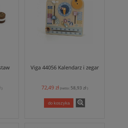
staw
Viga 44056 Kalendarz i zegar
72,49 zł
ł
58,93 zł
)
(netto:
)
do koszyka