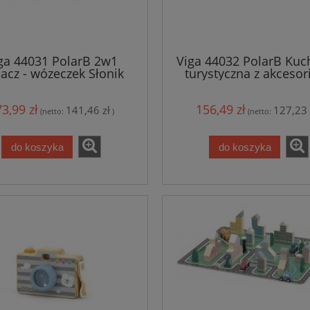
ga 44031 PolarB 2w1
Viga 44032 PolarB Kuc
acz - wózeczek Słonik
turystyczna z akcesor
3,99 zł
156,49 zł
141,46 zł
127,23 
(netto:
)
(netto:
do koszyka
do koszyka