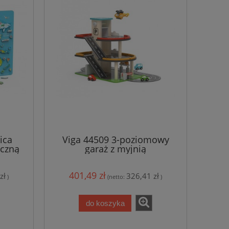
ica
Viga 44509 3-poziomowy
yczną
garaż z myjnią
401,49 zł
zł
326,41 zł
)
(netto:
)
do koszyka