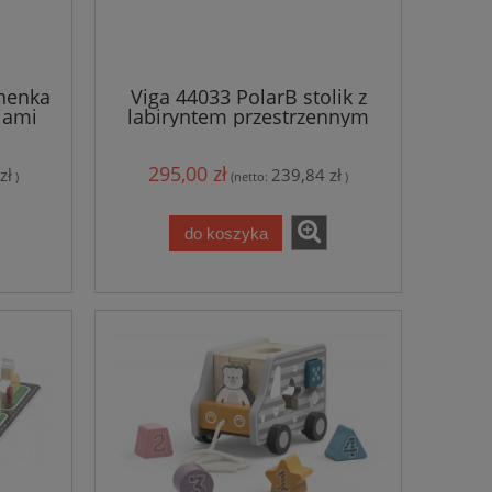
henka
Viga 44033 PolarB stolik z
iami
labiryntem przestrzennym
295,00 zł
zł
239,84 zł
)
(netto:
)
do koszyka