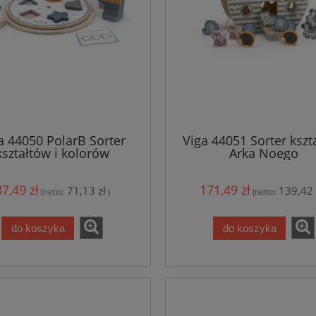
a 44050 PolarB Sorter
Viga 44051 Sorter kszt
kształtów i kolorów
Arka Noego
87,49 zł
171,49 zł
71,13 zł
139,42 
(netto:
)
(netto:
do koszyka
do koszyka