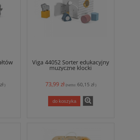
ałtów
Viga 44052 Sorter edukacyjny
muzyczne klocki
73,99 zł
zł
60,15 zł
)
(netto:
)
do koszyka