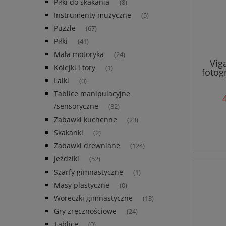
Piłki do skakania
(8)
Instrumenty muzyczne
(5)
Puzzle
(67)
Piłki
(41)
Mała motoryka
(24)
Vig
Kolejki i tory
(1)
fotog
Lalki
(0)
Tablice manipulacyjne
/sensoryczne
(82)
Zabawki kuchenne
(23)
Skakanki
(2)
Zabawki drewniane
(124)
Jeździki
(52)
Szarfy gimnastyczne
(1)
Masy plastyczne
(0)
Woreczki gimnastyczne
(13)
Gry zręcznościowe
(24)
Tablice
(0)