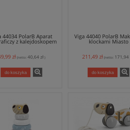
a 44034 PolarB Aparat
Viga 44040 PolarB Mak
raficzy z kalejdoskopem
klockami Miasto
49,99 zł
211,49 zł
40,64 zł
171,94 
(netto:
)
(netto:
do koszyka
do koszyka