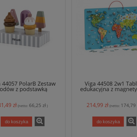
a 44057 PolarB Zestaw
Viga 44508 2w1 Tabl
lodów z podstawką
edukacyjna z magnet
mapą świata
81,49 zł
214,99 zł
66,25 zł
174,79 
(netto:
)
(netto:
do koszyka
do koszyka