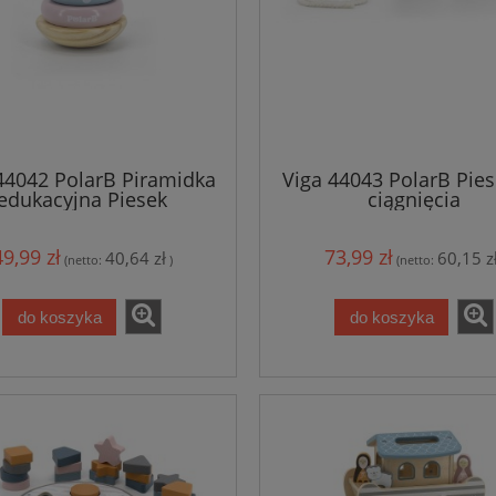
44042 PolarB Piramidka
Viga 44043 PolarB Pie
edukacyjna Piesek
ciągnięcia
49,99 zł
73,99 zł
40,64 zł
60,15 z
(netto:
)
(netto:
do koszyka
do koszyka