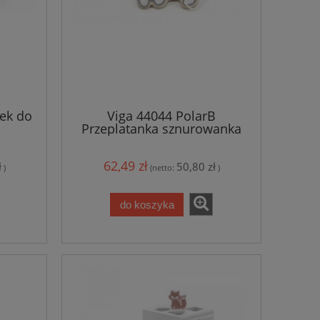
sek do
Viga 44044 PolarB
Przeplatanka sznurowanka
62,49 zł
ł
50,80 zł
)
(netto:
)
do koszyka