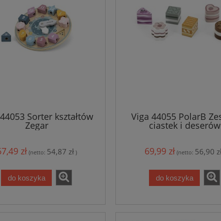
 44053 Sorter kształtów
Viga 44055 PolarB Ze
Zegar
ciastek i deserów
67,49 zł
69,99 zł
54,87 zł
56,90 z
(netto:
)
(netto:
do koszyka
do koszyka