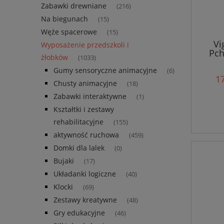
Zabawki drewniane
(216)
Na biegunach
(15)
Węże spacerowe
(15)
Vi
Wyposażenie przedszkoli i
Pch
żłobków
(1033)
Gumy sensoryczne animacyjne
(6)
17
Chusty animacyjne
(18)
Zabawki interaktywne
(1)
Kształtki i zestawy
rehabilitacyjne
(155)
aktywność ruchowa
(459)
Domki dla lalek
(0)
Bujaki
(17)
Układanki logiczne
(40)
Klocki
(69)
Zestawy kreatywne
(48)
Gry edukacyjne
(46)