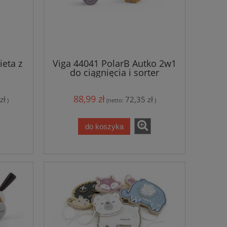
ieta z
Viga 44041 PolarB Autko 2w1
do ciągnięcia i sorter
88,99 zł
zł
72,35 zł
)
(netto:
)
do koszyka