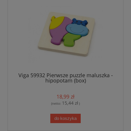
Viga 59932 Pierwsze puzzle maluszka -
hipopotam (box)
18,99 zł
15,44 zł
(netto:
)
do koszyka