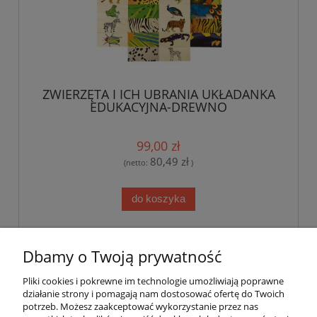
ZWIERZĘTA I ICH UBRANIA UKŁADANKA
EDUKACYJNA-DREWNO
99,00 zł
80,49 zł
(netto:
)
do koszyka
«
1
...
34
35
36
37
38
»
Dbamy o Twoją prywatność
Pliki cookies i pokrewne im technologie umożliwiają poprawne
Pomoc
działanie strony i pomagają nam dostosować ofertę do Twoich
potrzeb. Możesz zaakceptować wykorzystanie przez nas