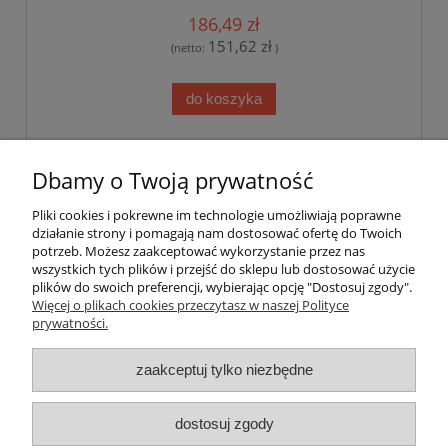
186,49 zł
151,62 zł
(netto:
)
do koszyka
«
1
2
3
4
5
...
15
»
Dbamy o Twoją prywatność
Pliki cookies i pokrewne im technologie umożliwiają poprawne
Pomoc
działanie strony i pomagają nam dostosować ofertę do Twoich
potrzeb. Możesz zaakceptować wykorzystanie przez nas
wszystkich tych plików i przejść do sklepu lub dostosować użycie
Dostawa
plików do swoich preferencji, wybierając opcję "Dostosuj zgody".
Więcej o plikach cookies przeczytasz w naszej Polityce
prywatności.
Moje konto
zaakceptuj tylko niezbędne
Gwarancja i zwroty
dostosuj zgody
O firmie