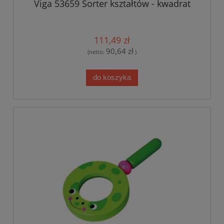
Viga 53659 Sorter kształtów - kwadrat
111,49 zł
90,64 zł
(netto:
)
do koszyka