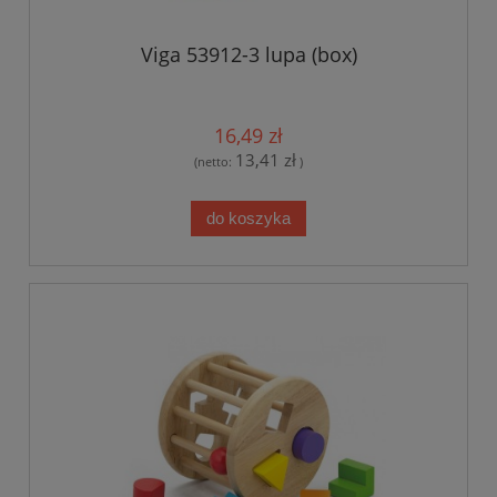
Viga 53912-3 lupa (box)
16,49 zł
13,41 zł
(netto:
)
do koszyka