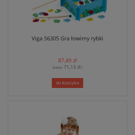
Viga 56305 Gra łowimy rybki
87,49 zł
71,13 zł
(netto:
)
do koszyka