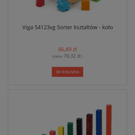
Viga 54123vg Sorter kształtów - koło
86,49 zł
70,32 zł
(netto:
)
do koszyka