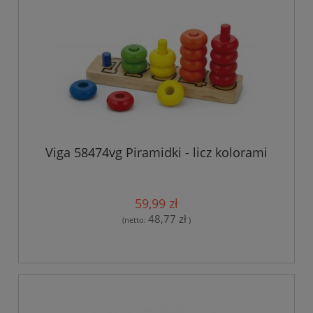
Viga 58474vg Piramidki - licz kolorami
59,99 zł
48,77 zł
(netto:
)