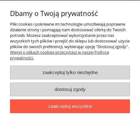
«
1
...
8
9
10
11
12
»
Dbamy o Twoją prywatność
Pliki cookies i pokrewne im technologie umożliwiają poprawne
Pomoc
działanie strony i pomagają nam dostosować ofertę do Twoich
potrzeb. Możesz zaakceptować wykorzystanie przez nas
wszystkich tych plików i przejść do sklepu lub dostosować użycie
Dostawa
plików do swoich preferencji, wybierając opcję "Dostosuj zgody".
Więcej o plikach cookies przeczytasz w naszej Polityce
prywatności.
Moje konto
zaakceptuj tylko niezbędne
Gwarancja i zwroty
dostosuj zgody
O firmie
zaakceptuj wszystkie
BOBONIERKA
|
ul. Sienkiewicza 11 F
|
59-850 Świeradów
Zdrój
|
TELEFON:
608 087 097
|
MAIL:
ifh.afirmacja@gmail.com
|
NIP:
616 104 99 31
|
REGON:
020738090
Sklep internetowy Shoper.pl