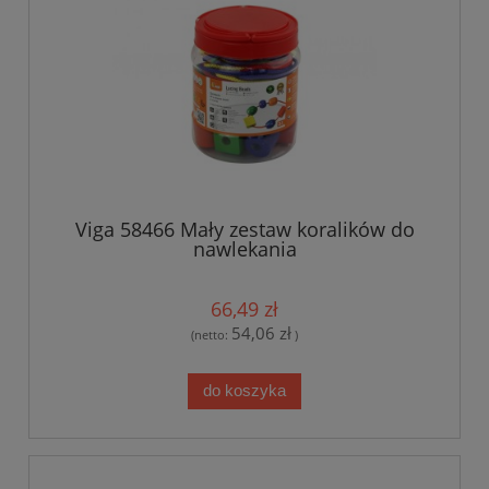
Viga 58466 Mały zestaw koralików do
nawlekania
66,49 zł
54,06 zł
(netto:
)
do koszyka