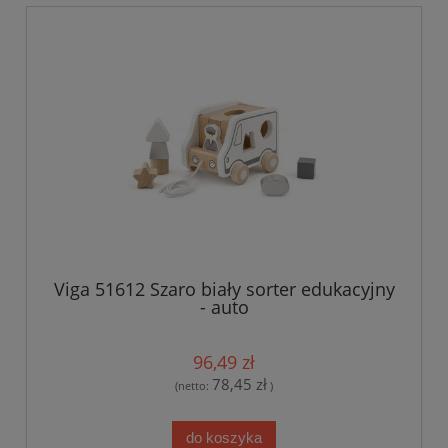
Viga 51612 Szaro biały sorter edukacyjny
- auto
96,49 zł
78,45 zł
(netto:
)
do koszyka