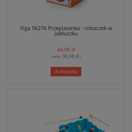
Viga 56276 Przeplatanka - robaczek w
jabłuszku
44,99 zł
36,58 zł
(netto:
)
do koszyka