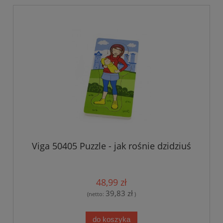
Viga 50405 Puzzle - jak rośnie dzidziuś
48,99 zł
39,83 zł
(netto:
)
do koszyka