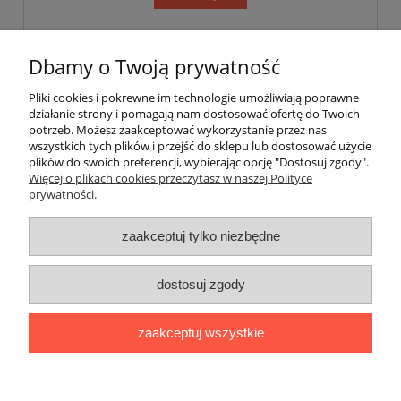
«
1
...
8
9
10
11
12
...
17
»
Dbamy o Twoją prywatność
Pliki cookies i pokrewne im technologie umożliwiają poprawne
Pomoc
działanie strony i pomagają nam dostosować ofertę do Twoich
potrzeb. Możesz zaakceptować wykorzystanie przez nas
wszystkich tych plików i przejść do sklepu lub dostosować użycie
Dostawa
plików do swoich preferencji, wybierając opcję "Dostosuj zgody".
Więcej o plikach cookies przeczytasz w naszej Polityce
prywatności.
Moje konto
zaakceptuj tylko niezbędne
Gwarancja i zwroty
dostosuj zgody
O firmie
zaakceptuj wszystkie
BOBONIERKA
|
ul. Sienkiewicza 11 F
|
59-850 Świeradów
Zdrój
|
TELEFON:
608 087 097
|
MAIL:
ifh.afirmacja@gmail.com
|
NIP:
616 104 99 31
|
REGON:
020738090