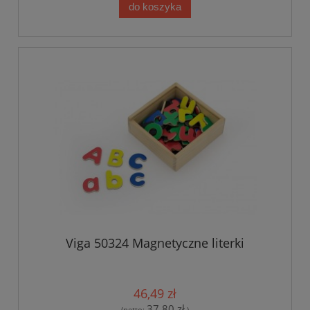
do koszyka
Viga 50324 Magnetyczne literki
46,49 zł
37,80 zł
(netto:
)