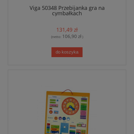
Viga 50348 Przebijanka gra na
cymbałkach
131,49 zł
106,90 zł
(netto:
)
do koszyka