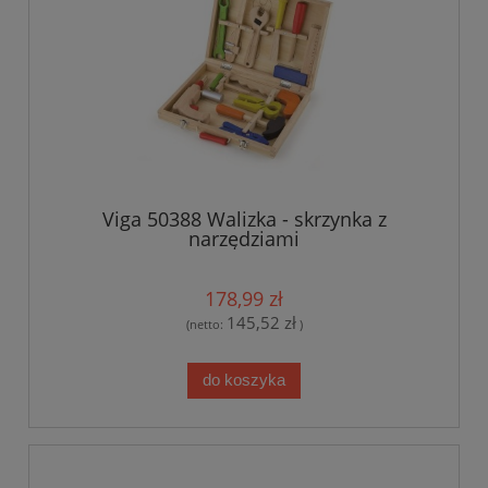
Viga 50388 Walizka - skrzynka z
narzędziami
178,99 zł
145,52 zł
(netto:
)
do koszyka