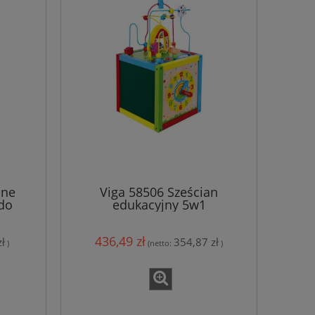
jne
Viga 58506 Sześcian
 do
edukacyjny 5w1
436,49 zł
ł
354,87 zł
)
(netto:
)