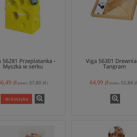
a 56281 Przeplatanka -
Viga 56301 Drewni
Myszka w serku
Tangram
46,49 zł
64,99 zł
37,80 zł
52,84 z
(netto:
)
(netto:
do koszyka