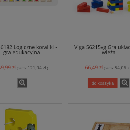
56182 Logiczne koraliki -
Viga 56215vg Gra ukła
gra edukacyjna
wieża
9,99 zł
66,49 zł
121,94 zł
54,06 z
(netto:
)
(netto:
do koszyka