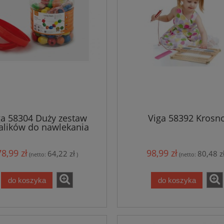
ga 58304 Duży zestaw
Viga 58392 Krosn
alików do nawlekania
78,99 zł
98,99 zł
64,22 zł
80,48 z
(netto:
)
(netto:
do koszyka
do koszyka