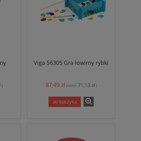
any
Viga 56305 Gra łowimy rybki
87,49 zł
ł
71,13 zł
)
(netto:
)
do koszyka