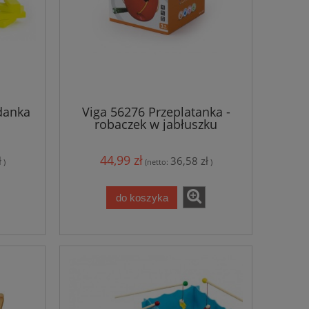
danka
Viga 56276 Przeplatanka -
robaczek w jabłuszku
44,99 zł
ł
36,58 zł
)
(netto:
)
do koszyka