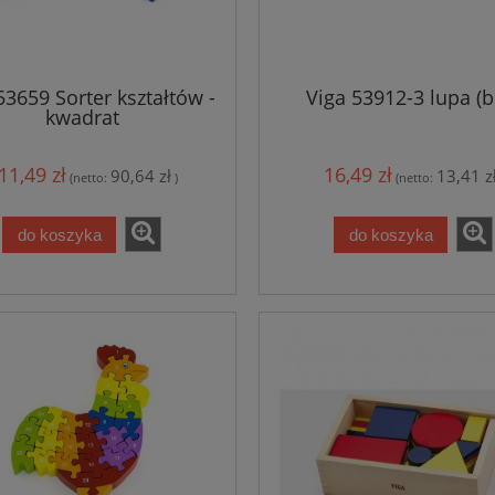
53659 Sorter kształtów -
Viga 53912-3 lupa (b
kwadrat
11,49 zł
16,49 zł
90,64 zł
13,41 z
(netto:
)
(netto:
do koszyka
do koszyka