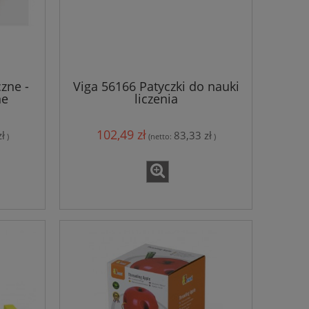
czne -
Viga 56166 Patyczki do nauki
ne
liczenia
102,49 zł
ł
83,33 zł
)
(netto:
)