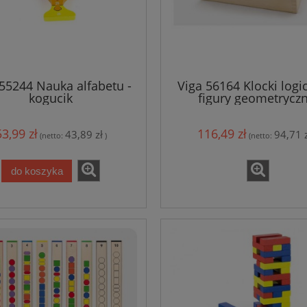
 55244 Nauka alfabetu -
Viga 56164 Klocki logi
kogucik
figury geometrycz
53,99 zł
116,49 zł
43,89 zł
94,71 z
(netto:
)
(netto:
do koszyka