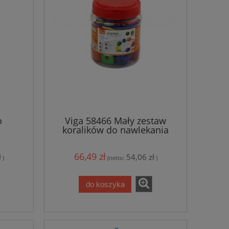
o
Viga 58466 Mały zestaw
koralików do nawlekania
66,49 zł
ł
54,06 zł
)
(netto:
)
do koszyka