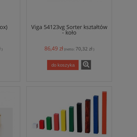
ox)
Viga 54123vg Sorter kształtów
- koło
86,49 zł
ł
70,32 zł
)
(netto:
)
do koszyka