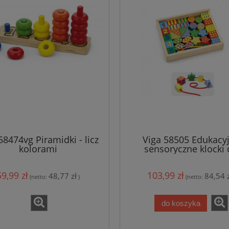
58474vg Piramidki - licz
Viga 58505 Edukacy
kolorami
sensoryczne klocki
nawlekania
59,99 zł
103,99 zł
48,77 zł
84,54 z
(netto:
)
(netto:
do koszyka