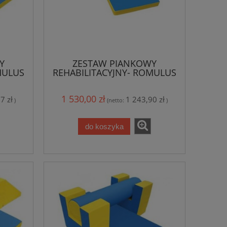
Y
ZESTAW PIANKOWY
MULUS
REHABILITACYJNY- ROMULUS
KULODROM
1 530,00 zł
7 zł
1 243,90 zł
)
(netto:
)
do koszyka