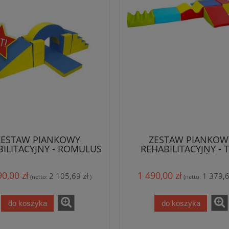
ZESTAW PIANKOWY
ZESTAW PIANKOW
ILITACYJNY - ROMULUS
REHABILITACYJNY - 
BALANS
PRZESZKÓD
90,00 zł
1 490,00 zł
2 105,69 zł
1 379,6
(netto:
)
(netto:
do koszyka
do koszyka