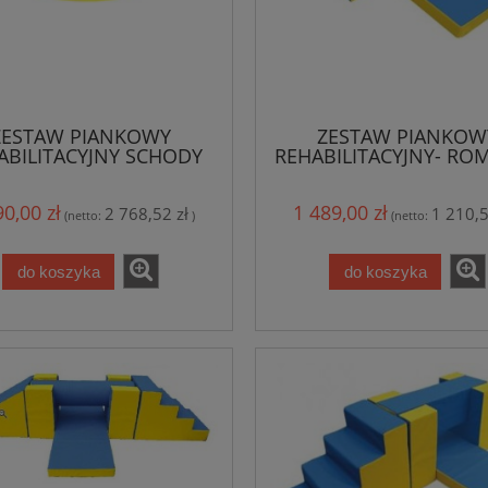
ZESTAW PIANKOWY
ZESTAW PIANKOW
ABILITACYJNY SCHODY
REHABILITACYJNY- RO
ZJAZDY
BELKODROM
90,00 zł
1 489,00 zł
2 768,52 zł
1 210,5
(netto:
)
(netto:
do koszyka
do koszyka