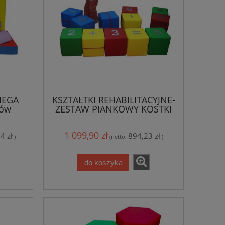
MEGA
KSZTAŁTKI REHABILITACYJNE-
tów
ZESTAW PIANKOWY KOSTKI
CYFERKI
1 099,90 zł
4 zł
894,23 zł
)
(netto:
)
do koszyka