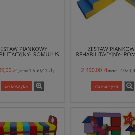
ZESTAW PIANKOWY
ZESTAW PIANKOW
BILITACYJNY- ROMULUS
REHABILITACYJNY- RO
RÓWNOWAŻNIA
ŚCIEŻKA
99,00 zł
2 490,00 zł
1 950,41 zł
2 024,3
(netto:
)
(netto:
do koszyka
do koszyka