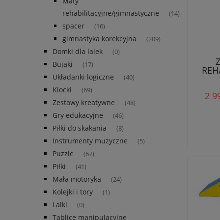
Maty
rehabilitacyjne/gimnastyczne
(14)
spacer
(16)
gimnastyka korekcyjna
(209)
Domki dla lalek
(0)
Bujaki
(17)
REH
Układanki logiczne
(40)
Klocki
(69)
2 9
Zestawy kreatywne
(48)
Gry edukacyjne
(46)
Piłki do skakania
(8)
Instrumenty muzyczne
(5)
Puzzle
(67)
Piłki
(41)
Mała motoryka
(24)
Kolejki i tory
(1)
Lalki
(0)
Tablice manipulacyjne