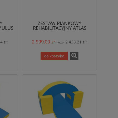
Y
ZESTAW PIANKOWY
OMULUS
REHABILITACYJNY ATLAS
2 999,00 zł
4 zł
2 438,21 zł
)
(netto:
)
do koszyka