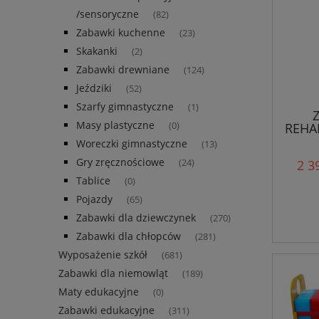
/sensoryczne
(82)
Zabawki kuchenne
(23)
Skakanki
(2)
Zabawki drewniane
(124)
Jeździki
(52)
Szarfy gimnastyczne
(1)
Masy plastyczne
REHA
(0)
Woreczki gimnastyczne
(13)
Gry zręcznościowe
(24)
2 3
Tablice
(0)
Pojazdy
(65)
Zabawki dla dziewczynek
(270)
Zabawki dla chłopców
(281)
Wyposażenie szkół
(681)
Zabawki dla niemowląt
(189)
Maty edukacyjne
(0)
Zabawki edukacyjne
(311)