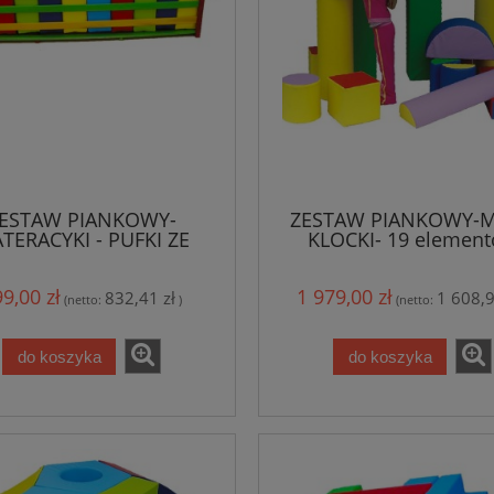
ESTAW PIANKOWY-
ZESTAW PIANKOWY-
TERACYKI - PUFKI ZE
KLOCKI- 19 elemen
STOJAKIEM
9,00 zł
1 979,00 zł
832,41 zł
1 608,9
(netto:
)
(netto:
do koszyka
do koszyka