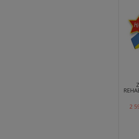
REHAB
2 5