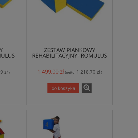
Y
ZESTAW PIANKOWY
MULUS
REHABILITACYJNY- ROMULUS
WALCODROM
1 499,00 zł
9 zł
1 218,70 zł
)
(netto:
)
do koszyka