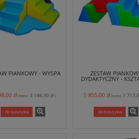
AW PIANKOWY - WYSPA
ZESTAW PIANKOW
DYDAKTYCZNY - KSZTA
REHABILITACYJNE - WI
98,00 zł
1 855,00 zł
3 146,30 zł
1 717,5
(netto:
)
(netto:
do koszyka
do koszyka