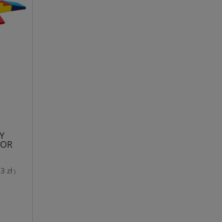
Y
TOR
3 zł
)