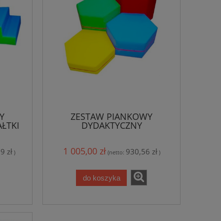
Y
ZESTAW PIANKOWY
ŁTKI
DYDAKTYCZNY
ADUKT
REHABILITACYJNY PLASTRY
1 005,00 zł
9 zł
930,56 zł
)
(netto:
)
do koszyka