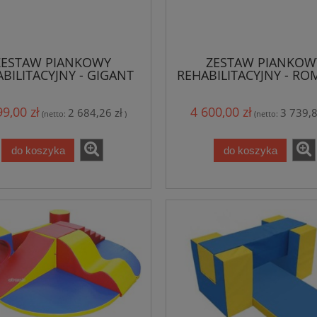
ZESTAW PIANKOWY
ZESTAW PIANKOW
BILITACYJNY - GIGANT
REHABILITACYJNY - R
-11 ELEM.
99,00 zł
4 600,00 zł
2 684,26 zł
3 739,8
(netto:
)
(netto:
do koszyka
do koszyka