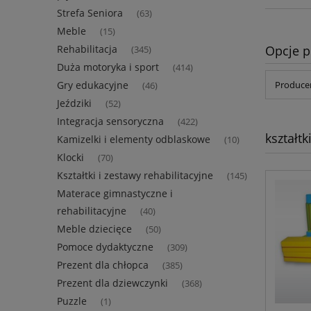
Strefa Seniora
(63)
Meble
(15)
Opcje p
Rehabilitacja
(345)
Duża motoryka i sport
(414)
Gry edukacyjne
Producen
(46)
Jeździki
(52)
Integracja sensoryczna
(422)
kształtk
Kamizelki i elementy odblaskowe
(10)
Klocki
(70)
Kształtki i zestawy rehabilitacyjne
(145)
Materace gimnastyczne i
rehabilitacyjne
(40)
Meble dziecięce
(50)
Pomoce dydaktyczne
(309)
Prezent dla chłopca
(385)
Prezent dla dziewczynki
(368)
Puzzle
(1)