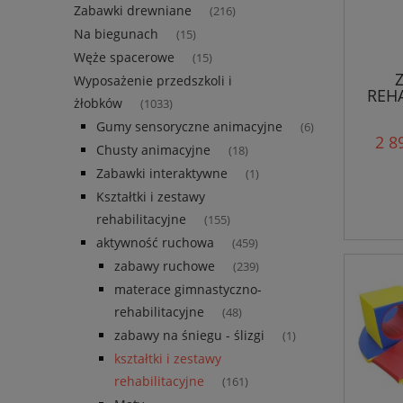
Zabawki drewniane
(216)
Na biegunach
(15)
Węże spacerowe
(15)
Wyposażenie przedszkoli i
REHA
żłobków
(1033)
Gumy sensoryczne animacyjne
(6)
2 8
Chusty animacyjne
(18)
Zabawki interaktywne
(1)
Kształtki i zestawy
rehabilitacyjne
(155)
aktywność ruchowa
(459)
zabawy ruchowe
(239)
materace gimnastyczno-
rehabilitacyjne
(48)
zabawy na śniegu - ślizgi
(1)
kształtki i zestawy
rehabilitacyjne
(161)