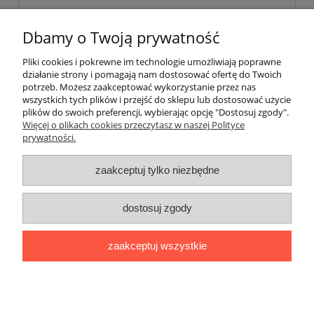
«
1
2
3
4
5
...
14
»
Dbamy o Twoją prywatność
Pliki cookies i pokrewne im technologie umożliwiają poprawne
Pomoc
działanie strony i pomagają nam dostosować ofertę do Twoich
potrzeb. Możesz zaakceptować wykorzystanie przez nas
wszystkich tych plików i przejść do sklepu lub dostosować użycie
Dostawa
plików do swoich preferencji, wybierając opcję "Dostosuj zgody".
Więcej o plikach cookies przeczytasz w naszej Polityce
prywatności.
Moje konto
zaakceptuj tylko niezbędne
Gwarancja i zwroty
dostosuj zgody
O firmie
zaakceptuj wszystkie
BOBONIERKA
|
ul. Sienkiewicza 11 F
|
59-850 Świeradów
Zdrój
|
TELEFON:
608 087 097
|
MAIL:
ifh.afirmacja@gmail.com
|
NIP:
616 104 99 31
|
REGON:
020738090