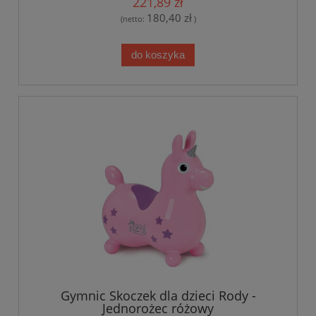
221,89 zł
180,40 zł
(netto:
)
do koszyka
Gymnic Skoczek dla dzieci Rody -
Jednorożec różowy