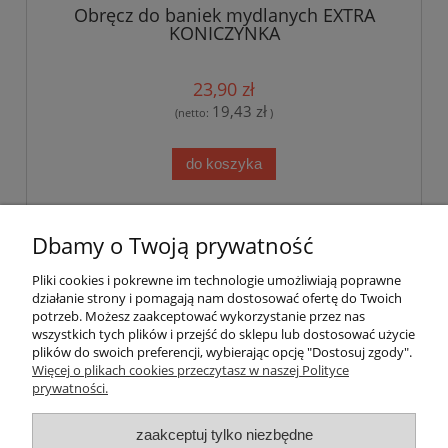
Obręcz do baniek mydlanych EXTRA
KONICZYNKA
23,90 zł
19,43 zł
(netto:
)
do koszyka
«
1
...
4
5
6
7
8
...
14
»
Dbamy o Twoją prywatność
Pliki cookies i pokrewne im technologie umożliwiają poprawne
Pomoc
działanie strony i pomagają nam dostosować ofertę do Twoich
potrzeb. Możesz zaakceptować wykorzystanie przez nas
wszystkich tych plików i przejść do sklepu lub dostosować użycie
Dostawa
plików do swoich preferencji, wybierając opcję "Dostosuj zgody".
Więcej o plikach cookies przeczytasz w naszej Polityce
prywatności.
Moje konto
zaakceptuj tylko niezbędne
Gwarancja i zwroty