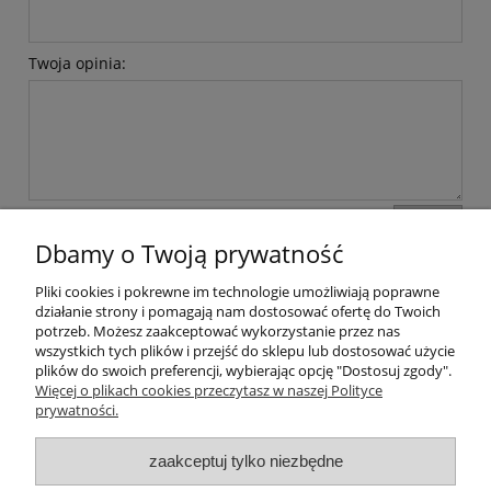
Twoja opinia:
wyślij
Dbamy o Twoją prywatność
Pliki cookies i pokrewne im technologie umożliwiają poprawne
Pomoc
działanie strony i pomagają nam dostosować ofertę do Twoich
potrzeb. Możesz zaakceptować wykorzystanie przez nas
wszystkich tych plików i przejść do sklepu lub dostosować użycie
Dostawa
plików do swoich preferencji, wybierając opcję "Dostosuj zgody".
Więcej o plikach cookies przeczytasz w naszej Polityce
prywatności.
Moje konto
zaakceptuj tylko niezbędne
Gwarancja i zwroty