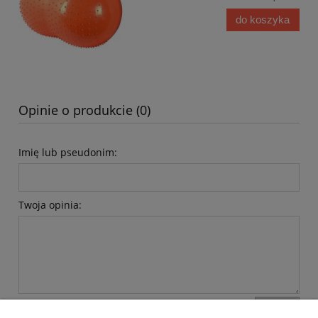
do koszyka
Opinie o produkcie (0)
Imię lub pseudonim:
Twoja opinia:
wyślij