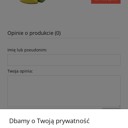
Opinie o produkcie (0)
Imię lub pseudonim:
Twoja opinia:
wyślij
Dbamy o Twoją prywatność