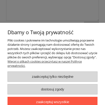
wyślij
Dbamy o Twoją prywatność
Pliki cookies i pokrewne im technologie umożliwiają poprawne
Pomoc
działanie strony i pomagają nam dostosować ofertę do Twoich
potrzeb. Możesz zaakceptować wykorzystanie przez nas
wszystkich tych plików i przejść do sklepu lub dostosować użycie
Dostawa
plików do swoich preferencji, wybierając opcję "Dostosuj zgody".
Więcej o plikach cookies przeczytasz w naszej Polityce
prywatności.
Moje konto
zaakceptuj tylko niezbędne
Gwarancja i zwroty
dostosuj zgody
O firmie
zaakceptuj wszystkie
BOBONIERKA
|
ul. Sienkiewicza 11 F
|
59-850 Świeradów