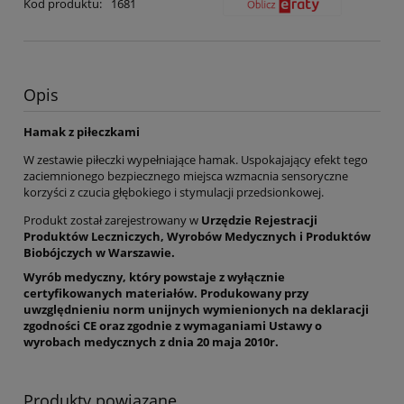
Kod produktu:
1681
Opis
Hamak z piłeczkami
W zestawie piłeczki wypełniające hamak. Uspokajający efekt tego
zaciemnionego bezpiecznego miejsca wzmacnia sensoryczne
korzyści z czucia głębokiego i stymulacji przedsionkowej.
Produkt został zarejestrowany w
Urzędzie Rejestracji
Produktów Leczniczych, Wyrobów Medycznych i Produktów
Biobójczych w Warszawie.
Wyrób medyczny, który powstaje z wyłącznie
certyfikowanych materiałów. Produkowany przy
uwzględnieniu
norm unijnych wymienionych na deklaracji
zgodności CE oraz
zgodnie z wymaganiami Ustawy o
wyrobach medycznych z dnia 20 maja 2010r.
Produkty powiązane