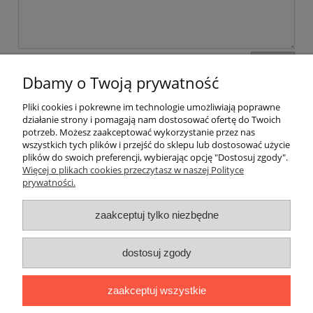
wyślij
Dbamy o Twoją prywatność
Pliki cookies i pokrewne im technologie umożliwiają poprawne
Pomoc
działanie strony i pomagają nam dostosować ofertę do Twoich
potrzeb. Możesz zaakceptować wykorzystanie przez nas
wszystkich tych plików i przejść do sklepu lub dostosować użycie
Dostawa
plików do swoich preferencji, wybierając opcję "Dostosuj zgody".
Więcej o plikach cookies przeczytasz w naszej Polityce
prywatności.
Moje konto
zaakceptuj tylko niezbędne
Gwarancja i zwroty
dostosuj zgody
O firmie
zaakceptuj wszystkie
BOBONIERKA
|
ul. Sienkiewicza 11 F
|
59-850 Świeradów
Zdrój
|
TELEFON:
608 087 097
|
MAIL: