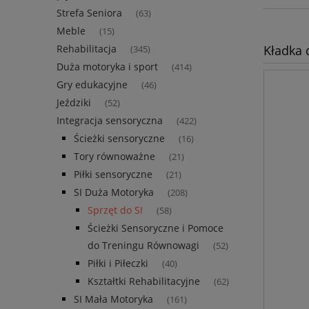
Strefa Seniora
(63)
Meble
(15)
Kładka
Rehabilitacja
(345)
Duża motoryka i sport
(414)
Gry edukacyjne
(46)
Jeździki
(52)
Integracja sensoryczna
(422)
Ścieżki sensoryczne
(16)
Tory równoważne
(21)
Piłki sensoryczne
(21)
SI Duża Motoryka
(208)
Sprzęt do SI
(58)
Ścieżki Sensoryczne i Pomoce
do Treningu Równowagi
(52)
Piłki i Piłeczki
(40)
Kształtki Rehabilitacyjne
(62)
SI Mała Motoryka
(161)