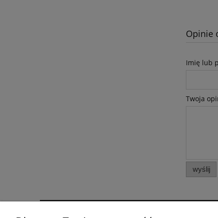
Opinie 
Imię lub 
Twoja opi
wyślij