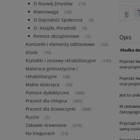
SI Rozwój Zmysłów
(17)
Równowaga
(16)
SI Dojrzałość Społeczna
(4)
SI -Książki, Poradniki
(3)
Pomoce obciążeniowe
Opis
(1)
Kamizelki i elementy odblaskowe
(10)
Kładka d
Klocki
(70)
Kształtki i zestawy rehabilitacyjne
(145)
Poprzez św
oraz propr
Materace gimnastyczne i
rehabilitacyjne
(40)
Poprzez św
oraz propr
Meble dziecięce
(50)
Pomoce dydaktyczne
(309)
Jest to un
Prezent dla chłopca
(385)
W zestawie
Prezent dla dziewczynki
(368)
ćwiczącego
Puzzle
(1)
Przyrząd m
Zabawki drewniane
(216)
samą osobę
Na biegunach
(15)
Przyrząd t