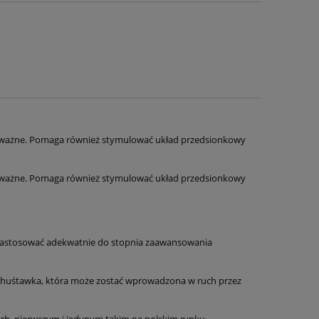
noważne. Pomaga również stymulować układ przedsionkowy
noważne. Pomaga również stymulować układ przedsionkowy
a zastosować adekwatnie do stopnia zaawansowania
o huśtawka, która może zostać wprowadzona w ruch przez
ch, pierwszym i jedynym takim na polskim rynku.