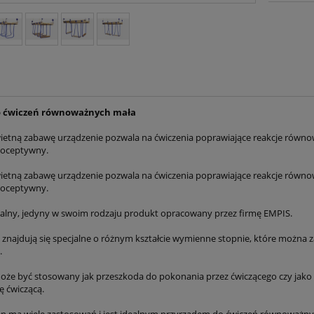
o ćwiczeń równoważnych mała
ietną zabawę urządzenie pozwala na ćwiczenia poprawiające reakcje rów
ioceptywny.
ietną zabawę urządzenie pozwala na ćwiczenia poprawiające reakcje rów
ioceptywny.
ikalny, jedyny w swoim rodzaju produkt opracowany przez firmę EMPIS.
 znajdują się specjalne o różnym kształcie wymienne stopnie, które możn
.
oże być stosowany jak przeszkoda do pokonania przez ćwiczącego czy jak
 ćwiczącą.
en ma wiele zastosowań i jest idealnym przyrządem do ćwiczeń równoważny