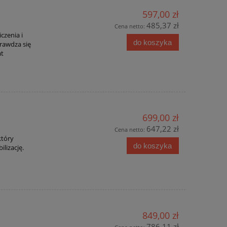
597,00 zł
485,37 zł
Cena netto:
czenia i
do koszyka
prawdza się
at
699,00 zł
647,22 zł
Cena netto:
który
do koszyka
lizację.
849,00 zł
786,11 zł