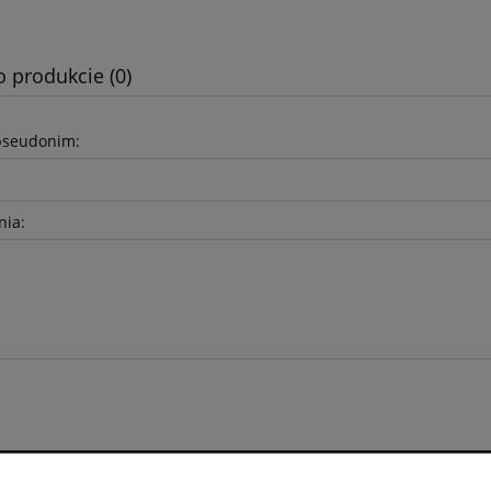
o produkcie (0)
pseudonim:
nia: