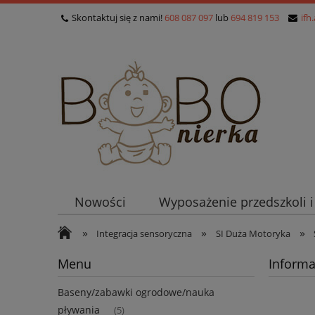
Skontaktuj się z nami!
608 087 097
lub
694 819 153
ifh
Nowości
Wyposażenie przedszkoli 
»
»
»
Integracja sensoryczna
SI Duża Motoryka
Menu
Informa
Baseny/zabawki ogrodowe/nauka
pływania
(5)