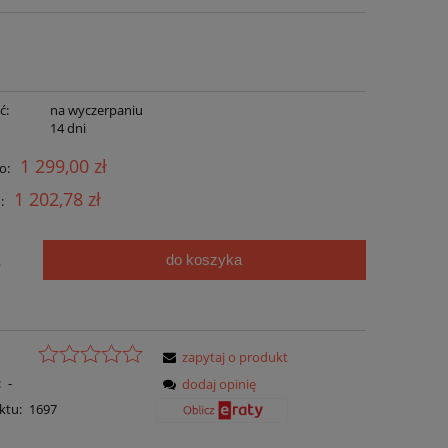
ć:
na wyczerpaniu
:
14 dni
1 299,00 zł
o:
1 202,78 zł
:
do koszyka
.
zapytaj o produkt
:
-
dodaj opinię
ktu:
1697