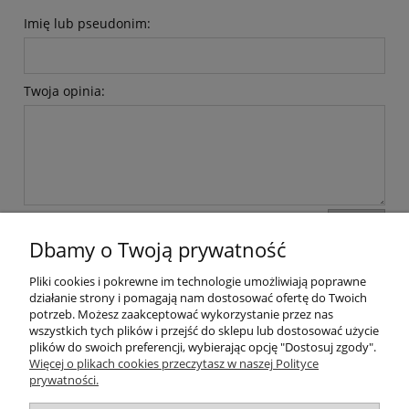
Imię lub pseudonim:
Twoja opinia:
wyślij
Dbamy o Twoją prywatność
Pliki cookies i pokrewne im technologie umożliwiają poprawne
Pomoc
działanie strony i pomagają nam dostosować ofertę do Twoich
potrzeb. Możesz zaakceptować wykorzystanie przez nas
wszystkich tych plików i przejść do sklepu lub dostosować użycie
Dostawa
plików do swoich preferencji, wybierając opcję "Dostosuj zgody".
Więcej o plikach cookies przeczytasz w naszej Polityce
prywatności.
Moje konto