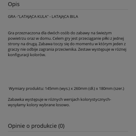
Opis
GRA -"LATAJĄCA KULA" - LATAJĄCA BILA
Gra przeznaczona dla dwóch osób do zabawy na świeżym
powietrzu oraz w domu. Celem gry jest przeciąganie piłki z jednej
strony na drugą. Zabawa toczy się do momentu w którym jeden z
graczy nie odbije zagrania przeciwnika. Zestaw występuje w różnej
konfiguracji kolorów.
Wymiary produktu: 145mm (wys.) x 260mm (dł.) x 180mm (szer.)
Zabawka występuje w różnych wersjach kolorystycznych-
wysyłamy kolory wybrane losowo.
Opinie o produkcie (0)