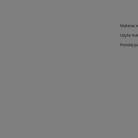
Materac w
Użyte mat
Poniżej p