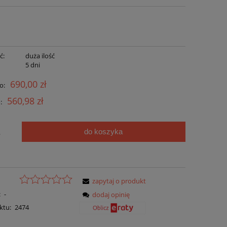
ć:
duża ilość
:
5 dni
690,00 zł
o:
560,98 zł
:
do koszyka
.
zapytaj o produkt
:
-
dodaj opinię
ktu:
2474