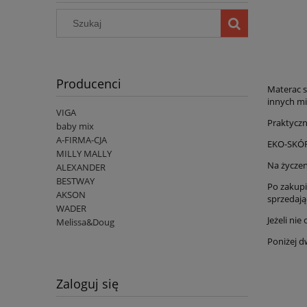
Producenci
Materac s
innych mi
VIGA
Praktyczn
baby mix
A-FIRMA-CJA
EKO-SKÓR
MILLY MALLY
Na życzen
ALEXANDER
BESTWAY
Po zakupi
AKSON
sprzedają
WADER
Jeżeli ni
Melissa&Doug
Poniżej d
Zaloguj się