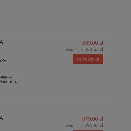
A
599,00 zł
554,63 zł
Cena netto:
do koszyka
YKA.
zajęciach
szkole oraz
A
979,00 zł
795,93 zł
Cena netto: