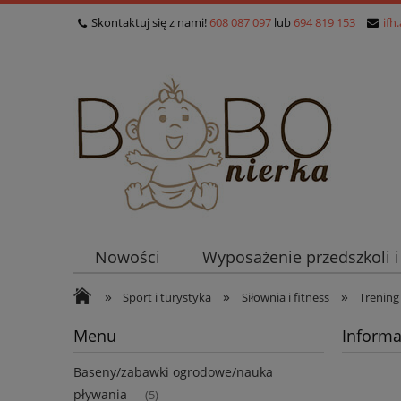
Skontaktuj się z nami!
608 087 097
lub
694 819 153
ifh
Nowości
Wyposażenie przedszkoli 
»
»
»
Sport i turystyka
Siłownia i fitness
Trening
Menu
Informa
Baseny/zabawki ogrodowe/nauka
pływania
(5)