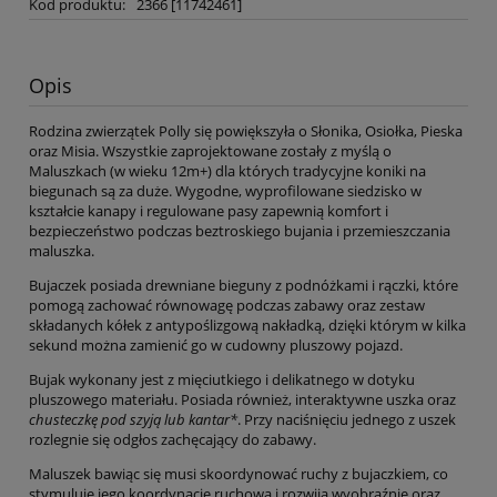
Kod produktu:
2366 [11742461]
Opis
Rodzina zwierzątek Polly się powiększyła o Słonika, Osiołka, Pieska
oraz Misia. Wszystkie zaprojektowane zostały z myślą o
Maluszkach (w wieku 12m+) dla których tradycyjne koniki na
biegunach są za duże. Wygodne, wyprofilowane siedzisko w
kształcie kanapy i regulowane pasy zapewnią komfort i
bezpieczeństwo podczas beztroskiego bujania i przemieszczania
maluszka.
Bujaczek posiada drewniane bieguny z podnóżkami i rączki, które
pomogą zachować równowagę podczas zabawy oraz zestaw
składanych kółek z antypoślizgową nakładką, dzięki którym w kilka
sekund można zamienić go w cudowny pluszowy pojazd.
Bujak wykonany jest z mięciutkiego i delikatnego w dotyku
pluszowego materiału. Posiada również, interaktywne uszka oraz
chusteczkę pod szyją lub kantar*
. Przy naciśnięciu jednego z uszek
rozlegnie się odgłos zachęcający do zabawy.
Maluszek bawiąc się musi skoordynować ruchy z bujaczkiem, co
stymuluje jego koordynację ruchową i rozwija wyobraźnię oraz