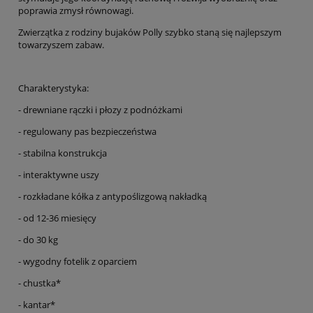
poprawia zmysł równowagi.
Zwierzątka z rodziny bujaków Polly szybko staną się najlepszym
towarzyszem zabaw.
Charakterystyka:
- drewniane rączki i płozy z podnóżkami
- regulowany pas bezpieczeństwa
- stabilna konstrukcja
- interaktywne uszy
- rozkładane kółka z antypoślizgową nakładką
- od 12-36 miesięcy
- do 30 kg
- wygodny fotelik z oparciem
- chustka*
- kantar*