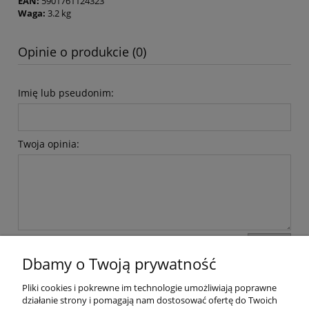
EAN:
5901761124323
Waga:
3.2 kg
Opinie o produkcie (0)
Imię lub pseudonim:
Twoja opinia:
wyślij
Dbamy o Twoją prywatność
Pliki cookies i pokrewne im technologie umożliwiają poprawne
Pomoc
działanie strony i pomagają nam dostosować ofertę do Twoich