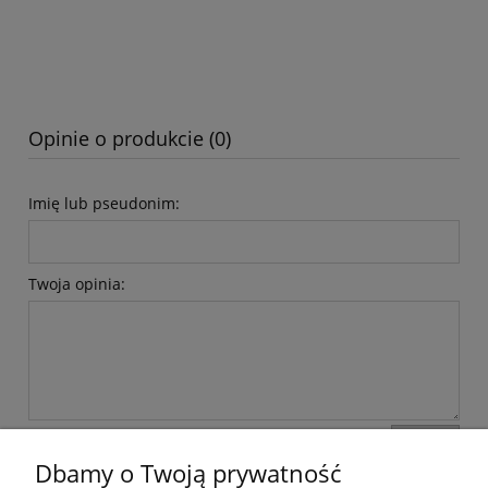
Opinie o produkcie (0)
Imię lub pseudonim:
Twoja opinia:
wyślij
Dbamy o Twoją prywatność