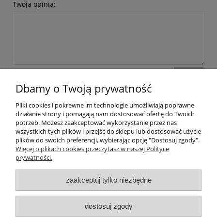
Twoja opinia:
wyślij
Dbamy o Twoją prywatność
Pliki cookies i pokrewne im technologie umożliwiają poprawne
Pomoc
działanie strony i pomagają nam dostosować ofertę do Twoich
potrzeb. Możesz zaakceptować wykorzystanie przez nas
wszystkich tych plików i przejść do sklepu lub dostosować użycie
Dostawa
plików do swoich preferencji, wybierając opcję "Dostosuj zgody".
Więcej o plikach cookies przeczytasz w naszej Polityce
prywatności.
Moje konto
zaakceptuj tylko niezbędne
Gwarancja i zwroty
dostosuj zgody
O firmie