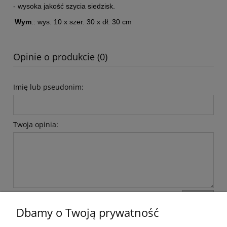
- wysoka jakość szycia siedzisk.
Wym
.: wys. 10 x szer. 30 x dł. 30 cm
Opinie o produkcie (0)
Imię lub pseudonim:
Twoja opinia:
wyślij
Dbamy o Twoją prywatność