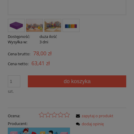
Dostępność:
duża ilość
Wysyłka w:
3 dni
78,00 zł
Cena brutto:
63,41 zł
Cena netto:
do koszyka
szt.
Ocena:
zapytaj o produkt
Producent:
dodaj opinię