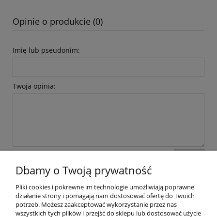
Opinie o produkcie (0)
Imię lub pseudonim:
Twoja opinia:
wyślij
Dbamy o Twoją prywatność
Pliki cookies i pokrewne im technologie umożliwiają poprawne
Pomoc
działanie strony i pomagają nam dostosować ofertę do Twoich
potrzeb. Możesz zaakceptować wykorzystanie przez nas
wszystkich tych plików i przejść do sklepu lub dostosować użycie
Dostawa