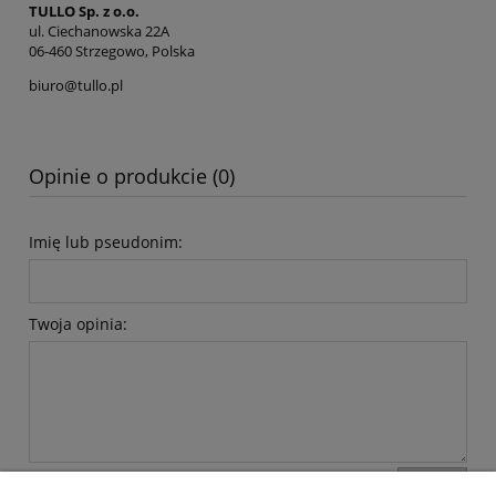
TULLO Sp. z o.o.
ul. Ciechanowska 22A
06-460 Strzegowo, Polska
biuro@tullo.pl
Opinie o produkcie (0)
Imię lub pseudonim:
Twoja opinia:
wyślij