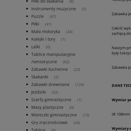
Piłki do skakania
(8)
Instrumenty muzyczne
(5)
Zabawka je
Puzzle
(67)
Piłki
(41)
Całość wyk
Mała motoryka
(24)
zachęcą do
Kolejki i tory
(1)
Lalki
(0)
Naszym pri
były toksy
Tablice manipulacyjne
/sensoryczne
(82)
Zabawka pr
Zabawki kuchenne
(23)
Skakanki
(2)
Zabawki drewniane
(124)
DANE TEC
Jeździki
(52)
Szarfy gimnastyczne
Wymiar p
(1)
Masy plastyczne
(0)
dł: 108mm 
Woreczki gimnastyczne
(13)
Gry zręcznościowe
(24)
Wymiary 
Tablice
(0)