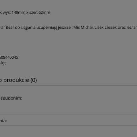
x wys: 148mm x szer: 62mm
ar Bear do ciągania uzupełniają jeszcze : Miś Michał, Lisek Leszek oraz Jeż Ja
608440045
4 kg
o produkcie (0)
pseudonim:
nia: