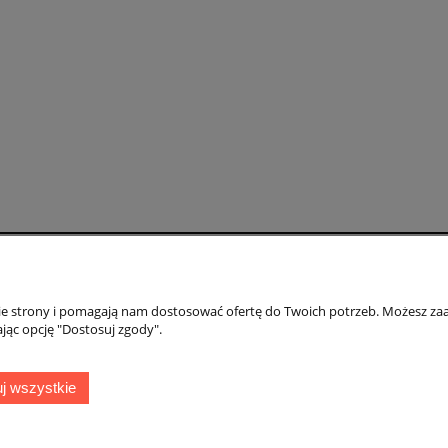
Moje konto
Gwarancja i zwr
nie strony i pomagają nam dostosować ofertę do Twoich potrzeb. Możesz zaa
Twoje zamówienia
Gwarancja
jąc opcję "Dostosuj zgody".
Ustawienia konta
Zwroty i reklamac
ień
Przechowalnia
j wszystkie
50 Świeradów Zdrój
|
TELEFON:
608 087 097
|
MAIL:
ifh.afirmacja@gmail.c