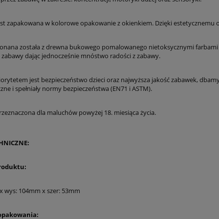
st zapakowana w kolorowe opakowanie z okienkiem. Dzięki estetycznemu o
onana została z drewna bukowego pomalowanego nietoksycznymi farbami 
 zabawy dając jednocześnie mnóstwo radości z zabawy.
orytetem jest bezpieczeństwo dzieci oraz najwyższa jakość zabawek, dbamy
czne i spełniały normy bezpieczeństwa (EN71 i ASTM).
zeznaczona dla maluchów powyżej 18. miesiąca życia.
HNICZNE:
roduktu:
x wys: 104mm x szer: 53mm
opakowania: