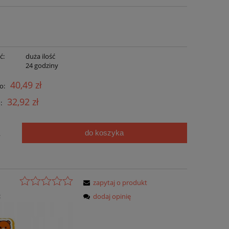
ć:
duża ilość
:
24 godziny
40,49 zł
o:
32,92 zł
:
do koszyka
.
zapytaj o produkt
:
dodaj opinię