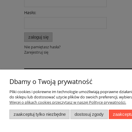
Hasło:
zaloguj się
Nie pamiętasz hasła?
Zarejestruj się
Dbamy o Twoją prywatność
Pomoc
Dostawa
Pliki cookies i pokrewne im technologie umożliwiają poprawne działa
Polityka prywatności
Faktury i paragony
do sklepu lub dostosować użycie plików do swoich preferencji, wybiera
Regulaminy
Koszty dostawy
Więcej o plikach cookies przeczytasz w naszej Polityce prywatności.
Czas realizacji zamów
zaakceptuj tylko niezbędne
dostosuj zgody
zaakceptu
Sposoby płatności
BOBONIERKA
|
ul. Sienkiewicza 11 F
|
59-8