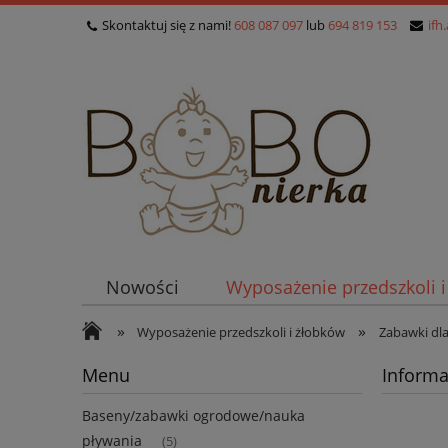
Skontaktuj się z nami!
608 087 097
lub
694 819 153
ifh
Nowości
Wyposażenie przedszkoli 
»
»
Wyposażenie przedszkoli i żłobków
Zabawki dl
Menu
Informa
Baseny/zabawki ogrodowe/nauka
pływania
(5)