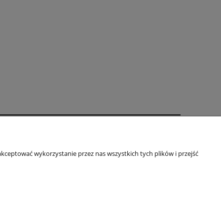
oty
O firmie
kceptować wykorzystanie przez nas wszystkich tych plików i przejść
Kontakt
je
Blog
Informacje o firmie
om
|
NIP:
616 104 99 31
|
REGON:
020738090