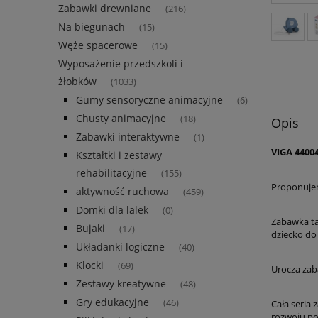
Zabawki drewniane
(216)
Na biegunach
(15)
Węże spacerowe
(15)
Wyposażenie przedszkoli i
żłobków
(1033)
Gumy sensoryczne animacyjne
(6)
Chusty animacyjne
(18)
Opis
Zabawki interaktywne
(1)
VIGA 4400
Kształtki i zestawy
rehabilitacyjne
(155)
Proponujem
aktywność ruchowa
(459)
Domki dla lalek
(0)
Zabawka ta
Bujaki
(17)
dziecko do
Układanki logiczne
(40)
Klocki
(69)
Urocza zab
Zestawy kreatywne
(48)
Gry edukacyjne
(46)
Cała seria
rozwoju po