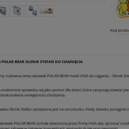
Kod produ
4 POLAR BEAR SŁONIK STEFAN DO CIAGNIĘCIA
y cudowną serię zabawek POLAR BEAR marki VIGA do ciągania – Słonik Ste
 znakomicie sprawdza się jako pomoc dla dzieci, które zaczynają stawiać pie
 doskonalenia umiejętności chodzenia.
awka Słonik Stefan zaczepiona jest na sznureczku. Kiedy dziecko pociągnie 
 zabawek POLAR BEAR została stworzona przez firmę VIGA aby sprostać oczek
przez zabawę w zakresie: koncentracji, motoryki dużej oraz sensoryki.