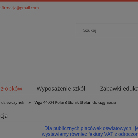
.afirmacja@gmail.com
i żłobków
Wyposażenie szkół
Zabawki eduka
»
a dziewczynek
Viga 44004 PolarB Słonik Stefan do ciągniecia
cja
Dla publicznych placówek oświatowych i 
wystawiamy również faktury VAT z odroczon